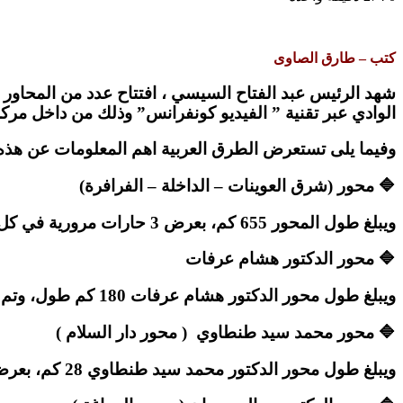
كتب – طارق الصاوى
شهد الرئيس عبد الفتاح السيسي ، افتتاح عدد من المحاور 
الوادي عبر تقنية ” الفيديو كونفرانس” وذلك من داخل مركز 
وفيما يلى تستعرض الطرق العربية اهم المعلومات عن هذه ا
🔷 محور (شرق العوينات – الداخلة – الفرافرة)
ويبلغ طول المحور 655 كم، بعرض 3 حارات مرورية في كل اتجاه.ويربط المحور طريق توشكى شرق العوينات، كما يربط بين شمال وجنوب الوادي.
🔷 محور الدكتور هشام عرفات
و
يبلغ طول محور الدكتور هشام عرفات 180 كم طول، وتم تطوير المحور بإضافة 2 حارة خرسانية للنقل الثقيل، ويشتمل على 13 عملًا صناعيًا .
🔷 محور محمد سيد طنطاوي ( محور دار السلام )
و
يبلغ طول محور الدكتور محمد سيد طنطاوي 28 كم، بعرض 3 حارات مرورية بكل اتجاه، ويشتمل على 25 عملًا صناعيًا.