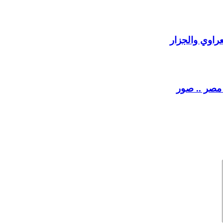
راوي والجزار
 مصر .. صور