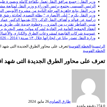
وزير النقل : جميع مرافق النقل تعمل بكفاءة كاملة وبصورة طبيعي
الرئيس السيسى يجتمع برئيس الوزراء و وزير النقل لمتابعة م
وزير النقل يتابع جاهزية المرحلة الثانية من مشروع الأتوبيس الترددى BRT حول القاهرة
وزير النقل يكرم ” ليلى الأنصارى ” بطلة التصدى لحادثة رشق 
دراسة عن فوائد و أهداف النقل الذكى ITS يقدمها الدكتور عماد الدين نبيل
شبين القناطر تقترب من المترو… وخطوة جديدة على طريق مس
إنعقاد الجمعية العامة غير العادية لشركة موانئ مصر البحرية برئ
عمومية شركات القابضة لمشروعات الطرق والكبارى والأعمال الب
وزارة النقل تصدر بيانا عن إنجازاتها خلال ١٣ سـنة ( 2014 – 2026 )
الرئيسية
/
الخطة القومية
/
تعرف على محاور الطرق الجديدة التى شهد اف
الخطة القومية
تعرف على محاور الطرق الجديدة التى شهد افت
طارق الصاوى
26 مايو، 2024
0
274
دقيقة واحدة