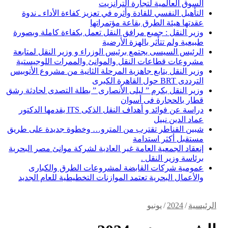
السوق العالمية لتجارة الترانزيت
التأهيل النفسي للقادة وأثره في تعزيز كفاءة الأداء ـ ندوة
عقدتها هيئة الطرق بقاعة مؤتمراتها
وزير النقل : جميع مرافق النقل تعمل بكفاءة كاملة وبصورة
طبيعية ولم تتأثر بالهزة الأرضية
الرئيس السيسى يجتمع برئيس الوزراء و وزير النقل لمتابعة
مشروعات قطاعات النقل والموانئ والممرات اللوجيستية
وزير النقل يتابع جاهزية المرحلة الثانية من مشروع الأتوبيس
الترددى BRT حول القاهرة الكبرى
وزير النقل يكرم ” ليلى الأنصارى ” بطلة التصدى لحادثة رشق
قطار بالحجارة فى أسوان
دراسة عن فوائد و أهداف النقل الذكى ITS يقدمها الدكتور
عماد الدين نبيل
شبين القناطر تقترب من المترو… وخطوة جديدة على طريق
مستقبل أكثر استدامة
إنعقاد الجمعية العامة غير العادية لشركة موانئ مصر البحرية
برئاسة وزير النقل .
عمومية شركات القابضة لمشروعات الطرق والكبارى
والأعمال البحرية تعتمد الموازنات التخطيطية للعام الجديد
الرئيسية
/
2024
/
يونيو