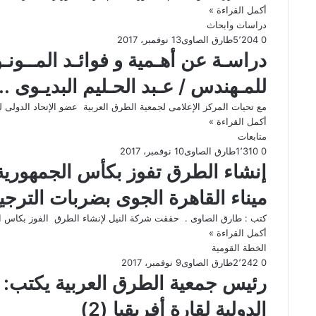
أكمل القراءة »
دراسات وابحاث
0
5٬204
طارق الصاوى
13 نوفمبر، 2017
دراسـة عن أهـمية و فوائـد المــونـ
للمـهندس / عـبد الحـليم البديـوى ..
مع تحيات المركز الإعلامى لجمعية الطرق العربية عضو الإتحاد الدولى لل
أكمل القراءة »
متابعات
0
1٬310
طارق الصاوى
10 نوفمبر، 2017
إنشاء الطرق تفوز بكأس الجمهورية 
ميناء القاهرة الجوى بضربات الترجي
كتب : طارق الصاوى . حققت شركة النيل ﻹنشاء الطرق الفوز بكاس ا
أكمل القراءة »
الخطة القومية
0
2٬242
طارق الصاوى
9 نوفمبر، 2017
رئيس جمعية الطرق العربية يكتب:
الدولية لقارة أفريقيا (2)