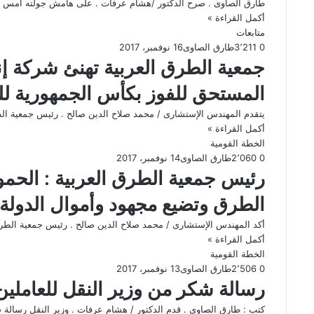
طارق الصاوى . صرح الدكتور /هشام عرفات . على هامش جولته أمس ل
أكمل القراءة »
متابعات
0
3٬211
طارق الصاوى
16 نوفمبر، 2017
جمعية الطرق العربية تهنئ شركة إ
المستحق للفوز بكأس الجمهورية ل
يتقدم المهندس الإستشارى / محمد صلاح الدين صالح . رئيس جمعية الط
أكمل القراءة »
الخطة القومية
0
2٬060
طارق الصاوى
14 نوفمبر، 2017
رئيس جمعية الطرق العربية : الحمو
الطرق وتضيع مجهود وأموال الدولة 
أكد المهندس اﻹستشارى / محمد صلاح الدين صالح . رئيس جمعية الطرق
أكمل القراءة »
الخطة القومية
0
2٬506
طارق الصاوى
13 نوفمبر، 2017
رسالة شكر من وزير النقل للعاملي
كتب : طارق الصاوى . قدم الدكتور / هشام عرفات . وزير النقل رسالة ش