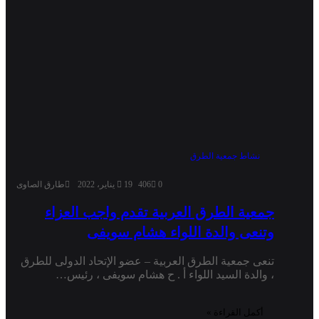
نشاط جمعية الطرق
0
406
19 يناير، 2022
طارق الصاوى
جمعية الطرق العربية تقدم واجب العزاء
وتنعى والدة اللواء هشام سويفى
تنعى جمعية الطرق العربية – عضو الإتحاد الدولى للطرق
، والدة السيد اللواء أ . ح هشام سويفى ، رئيس…
أكمل القراءة »