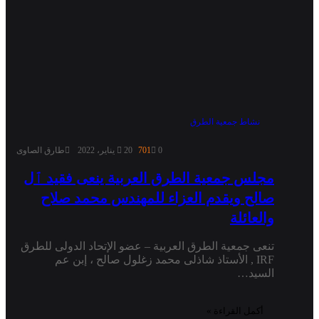
نشاط جمعية الطرق
0
701
20 يناير، 2022
طارق الصاوى
مجلس جمعية الطرق العربية ينعى فقيد ٱل
صالح ويقدم العزاء للمهندس محمد صلاح
والعائلة
تنعى جمعية الطرق العربية – عضو الإتحاد الدولى للطرق
IRF , الأستاذ شاذلى محمد زغلول صالح ، إبن عم
السيد…
أكمل القراءة »