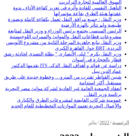
السوق العالمية لتجارة الترانزيت
التأهيل النفسي للقادة وأثره في تعزيز كفاءة الأداء ـ ندوة
عقدتها هيئة الطرق بقاعة مؤتمراتها
وزير النقل : جميع مرافق النقل تعمل بكفاءة كاملة وبصورة
طبيعية ولم تتأثر بالهزة الأرضية
الرئيس السيسى يجتمع برئيس الوزراء و وزير النقل لمتابعة
مشروعات قطاعات النقل والموانئ والممرات اللوجيستية
وزير النقل يتابع جاهزية المرحلة الثانية من مشروع الأتوبيس
الترددى BRT حول القاهرة الكبرى
وزير النقل يكرم ” ليلى الأنصارى ” بطلة التصدى لحادثة رشق
قطار بالحجارة فى أسوان
دراسة عن فوائد و أهداف النقل الذكى ITS يقدمها الدكتور
عماد الدين نبيل
شبين القناطر تقترب من المترو… وخطوة جديدة على طريق
مستقبل أكثر استدامة
إنعقاد الجمعية العامة غير العادية لشركة موانئ مصر البحرية
برئاسة وزير النقل .
عمومية شركات القابضة لمشروعات الطرق والكبارى
والأعمال البحرية تعتمد الموازنات التخطيطية للعام الجديد
الرئيسية
/
2022
/
يناير