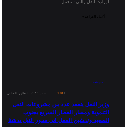
لوزارة النقل والتى ستعمل…
أكمل القراءة »
متابعات
0
1٬140
11 يناير، 2022
طارق الصاوى
وزير النقل يتفقد عدد من مشروعات النقل
التنموية ومسار القطار السريع بجنوب
الصعيد وتدشين العمل فى محور النيل بدشنا