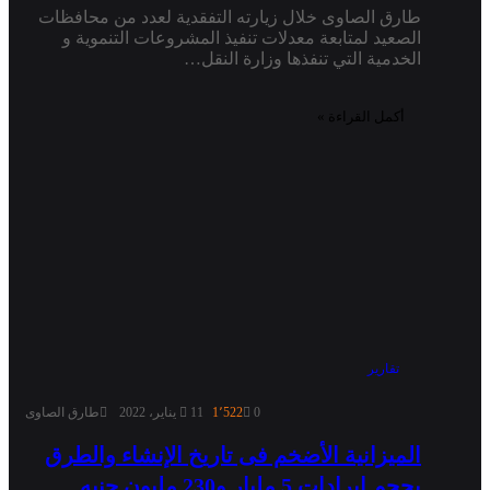
طارق الصاوى خلال زيارته التفقدية لعدد من محافظات
الصعيد لمتابعة معدلات تنفيذ المشروعات التنموية و
الخدمية التي تنفذها وزارة النقل…
أكمل القراءة »
تقارير
0
1٬522
11 يناير، 2022
طارق الصاوى
الميزانية الأضخم فى تاريخ الإنشاء والطرق
بحجم إيرادات 5 مليار و230 مليون جنيه