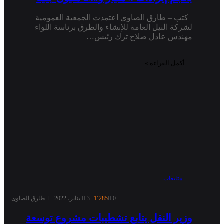
كتب – طارق الصاوى اعتمدت الجمعية العمومية
لشركة النيل العامة للإنشاء والطرق برئاسة اللواء
مهندس عادل صلاح ترك رئيس…
أكمل القراءة »
متابعات
0
1٬285
3 يناير، 2022
طارق الصاوى
وزير النقل يتابع تشطيبات مشروع توسعة