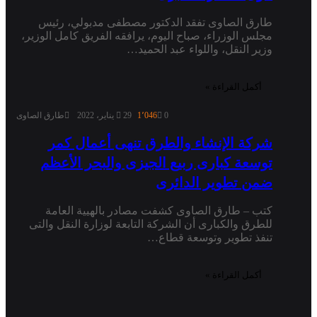
طارق الصاوى تفقد الدكتور مصطفى مدبولي، رئيس
مجلس الوزراء، صباح اليوم، يرافقه الفريق كامل الوزير،
وزير النقل، واللواء عبد الحميد…
أكمل القراءة »
0
1٬046
29 يناير، 2022
طارق الصاوى
شركة الإنشاء والطرق تنهى أعمال كمر
توسعة كبارى ربيع الجيزى والبحر الأعظم
ضمن تطوير الدائرى
كتب – طارق الصاوى كشفت مصادر بالهيية العامة
للطرق والكبارى أن الشركة التابعة لوزارة النقل والتى
تنفذ تطوير وتوسعة قطاع…
أكمل القراءة »