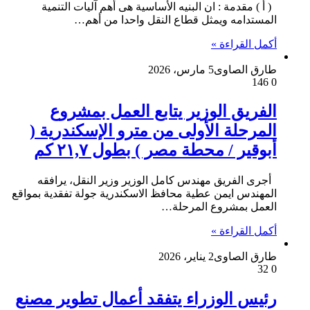
( أ ) مقدمة : ان البنيه الأساسية هى أهم آليات التنمية
المستدامه ويمثل قطاع النقل واحدا من أهم…
أكمل القراءة »
طارق الصاوى
5 مارس، 2026
146
0
الفريق الوزير يتابع العمل بمشروع
المرحلة الأولى من مترو الإسكندرية (
أبوقير / محطة مصر ) بطول ٢١,٧ كم
أجرى الفريق مهندس كامل الوزير وزير النقل، يرافقه
المهندس ايمن عطية محافظ الاسكندرية جولة تفقدية بمواقع
العمل بمشروع المرحلة…
أكمل القراءة »
طارق الصاوى
2 يناير، 2026
32
0
رئيس الوزراء يتفقد أعمال تطوير مصنع