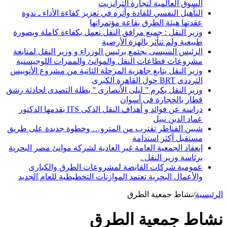
السوق العالمية لتجارة الترانزيت
التأهيل النفسي للقادة وأثره في تعزيز كفاءة الأداء ـ ندوة
عقدتها هيئة الطرق بقاعة مؤتمراتها
وزير النقل : جميع مرافق النقل تعمل بكفاءة كاملة وبصورة
طبيعية ولم تتأثر بالهزة الأرضية
الرئيس السيسى يجتمع برئيس الوزراء و وزير النقل لمتابعة
مشروعات قطاعات النقل والموانئ والممرات اللوجيستية
وزير النقل يتابع جاهزية المرحلة الثانية من مشروع الأتوبيس
الترددى BRT حول القاهرة الكبرى
وزير النقل يكرم ” ليلى الأنصارى ” بطلة التصدى لحادثة رشق
قطار بالحجارة فى أسوان
دراسة عن فوائد و أهداف النقل الذكى ITS يقدمها الدكتور
عماد الدين نبيل
شبين القناطر تقترب من المترو… وخطوة جديدة على طريق
مستقبل أكثر استدامة
إنعقاد الجمعية العامة غير العادية لشركة موانئ مصر البحرية
برئاسة وزير النقل .
عمومية شركات القابضة لمشروعات الطرق والكبارى
والأعمال البحرية تعتمد الموازنات التخطيطية للعام الجديد
الرئيسية
/
نشاط جمعية الطرق
نشاط جمعية الطرق