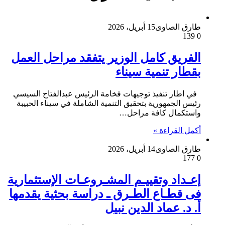
طارق الصاوى
15 أبريل، 2026
139
0
الفريق كامل الوزير يتفقد مراحل العمل
بقطار تنمية سيناء
في اطار تنفيذ توجيهات فخامة الرئيس عبدالفتاح السيسي
رئيس الجمهورية بتحقيق التنمية الشاملة في سيناء الحبيبة
واستكمال كافة مراحل…
أكمل القراءة »
طارق الصاوى
14 أبريل، 2026
177
0
إعـداد وتقييـم المشـروعـات الإستثمارية
فى قطـاع الطـرق ـ دراسة بحثية يقدمها
أ. د. عماد الدين نبيل