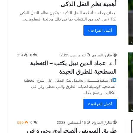
أهمية نظم النقل الذكى
أهداف وخلفية أنظمة النقل الذكية : يتكون نظام النقل الذكي
(ITS) من عدد من التقنيات بما في ذلك معالجة المعلومات…
أكمل القراءة »
طارق الصاوى
23 مارس، 2025
0
114
أ. د. عماد الدين نبيل يكتب – التغطية
السطحية للطرق الجيدة
1. مـقـدمـــــــة : يشتمل هذا المقال على شرح التغطية
السطحية كوسيلة لصيانة الطرق والتى تعطى وفرا فى
التكاليف ويتضح هذا…
أكمل القراءة »
طارق الصاوى
15 أغسطس، 2023
0
959
طريق السويس الصحراوى ودوره فى