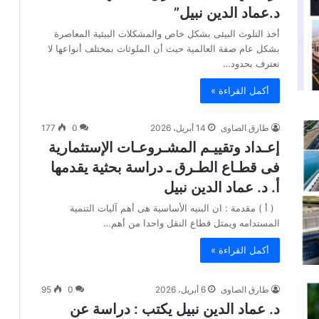
د.عماد الدين نبيل”
أخذ التلوث البيئى بشكل خاص والمشكلات البيئية المعاصرة
بشكل عام صفة العالمية حيث أن الملوثات بمختلف أنواعها لا
تعترف بحدود…
أكمل القراءة »
طارق الصاوى
14 أبريل، 2026
0
177
إعـداد وتقييـم المشـروعـات الإستثمارية
فى قطـاع الطـرق ـ دراسة بحثية يقدمها
أ. د. عماد الدين نبيل
( أ ) مقدمة : ان البنيه الأساسية هى أهم آليات التنمية
المستدامه ويمثل قطاع النقل واحدا من أهم…
أكمل القراءة »
طارق الصاوى
6 أبريل، 2026
0
95
د. عماد الدين نبيل يكتب : دراسة عن