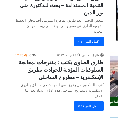
التنمية المستدامة – بحث للدكتورة منى
نور الدين
ملخص البحث : يعد طريق القاهرة السويس أحد محاور الخطط
القومية للطرق في مصر والتي تهدف إلى ربط الموانئ
البحرية…
أكمل القراءة »
طارق الصاوى
28 يونيو، 2022
0
1٬276
طارق الصاوى يكتب : مقترحات لمعالجة
السلوكيات المؤدية للحوادث بطريق
الإسكندرية – مطروح الساحلى
كثرت الشكاوى من وقوع بعض الحوادث فى مناطق بطريق
الإسكندرية / مطروح الساحلى هذه الأيام ، وذلك بعد انهاء
اعمال…
أكمل القراءة »