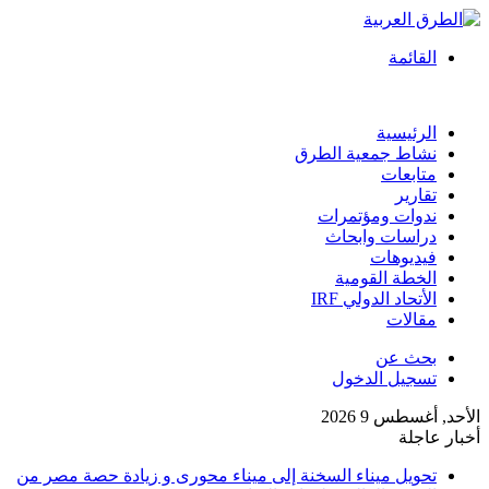
القائمة
الرئيسية
نشاط جمعية الطرق
متابعات
تقارير
ندوات ومؤتمرات
دراسات وابحاث
فيديوهات
الخطة القومية
الأتحاد الدولي IRF
مقالات
بحث عن
تسجيل الدخول
الأحد, أغسطس 9 2026
أخبار عاجلة
تحويل ميناء السخنة إلى ميناء محورى و زيادة حصة مصر من