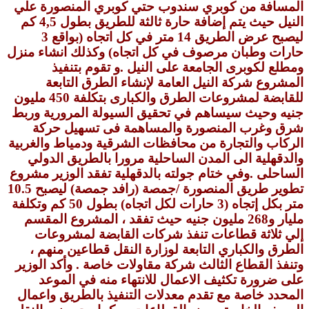
المسافة من كوبري سندوب حتي كوبري المنصورة علي
النيل حيث يتم إضافة حارة ثالثة للطريق بطول 4,5 كم
ليصبح عرض الطريق 14 متر في كل اتجاه (بواقع 3
حارات وطبان مرصوف في كل اتجاه) وكذلك انشاء منزل
ومطلع لكوبرى الجامعة على النيل .
و تقوم بتنفيذ
المشروع شركة النيل العامة لإنشاء الطرق التابعة
للقابضة لمشروعات الطرق والكبارى بتكلفة 450 مليون
جنيه وحيث سيساهم في تحقيق السيولة المرورية وربط
شرق وغرب المنصورة والمساهمة فى تسهيل حركة
الركاب والتجارة من محافظات الشرقية ودمياط والغربية
والدقهلية الى المدن الساحلية مرورا بالطريق الدولي
الساحلى .
وفي ختام جولته بالدقهلية تفقد الوزير مشروع
تطوير طريق المنصورة /جمصة (رافد جمصة) ليصبح 10.5
متر بكل إتجاه (3 حارات لكل اتجاه) بطول 50 كم وتكلفة
مليار و268 مليون جنيه حيث تفقد ، المشروع المقسم
إلي ثلاثة قطاعات تنفذ شركات القابضة لمشروعات
الطرق والكباري التابعة لوزارة النقل قطاعين منهم ،
وتنفذ القطاع الثالث شركة مقاولات خاصة .
وأكد الوزير
على ضرورة تكثيف الاعمال للانتهاء منه في الموعد
المحدد خاصة مع تقدم معدلات التنفيذ بالطريق واعمال