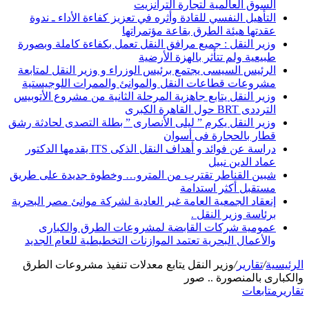
السوق العالمية لتجارة الترانزيت
التأهيل النفسي للقادة وأثره في تعزيز كفاءة الأداء ـ ندوة
عقدتها هيئة الطرق بقاعة مؤتمراتها
وزير النقل : جميع مرافق النقل تعمل بكفاءة كاملة وبصورة
طبيعية ولم تتأثر بالهزة الأرضية
الرئيس السيسى يجتمع برئيس الوزراء و وزير النقل لمتابعة
مشروعات قطاعات النقل والموانئ والممرات اللوجيستية
وزير النقل يتابع جاهزية المرحلة الثانية من مشروع الأتوبيس
الترددى BRT حول القاهرة الكبرى
وزير النقل يكرم ” ليلى الأنصارى ” بطلة التصدى لحادثة رشق
قطار بالحجارة فى أسوان
دراسة عن فوائد و أهداف النقل الذكى ITS يقدمها الدكتور
عماد الدين نبيل
شبين القناطر تقترب من المترو… وخطوة جديدة على طريق
مستقبل أكثر استدامة
إنعقاد الجمعية العامة غير العادية لشركة موانئ مصر البحرية
برئاسة وزير النقل .
عمومية شركات القابضة لمشروعات الطرق والكبارى
والأعمال البحرية تعتمد الموازنات التخطيطية للعام الجديد
الرئيسية
/
تقارير
/
وزير النقل يتابع معدلات تنفيذ مشروعات الطرق
والكبارى بالمنصورة .. صور
تقارير
متابعات