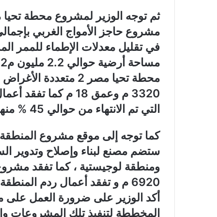
في تقليل معدلات الإطماء للممر ال
م
محطة تحيا مصر 2 متعد
3320 م وعمق 18 م كما 
التي تم الانتهاء من حوالي 45 % منها .
كما توجه إلى موقع مشروع المنطقة ا
ستضم مصنع لبناء وإصلاح وتدوير الس
ومنطقة لوجيستية ، كما تفقد مشروع 
6920 م و تفقد أعمال ردم المنطق
أكد الوزير على ضرورة العمل على مدا
المخططة لتنفيذ تلك المشروعات والت