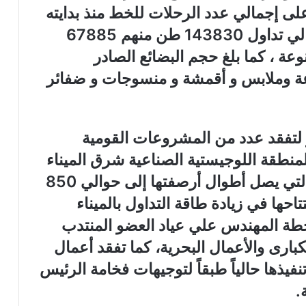
 على إجمالي عدد الرحلات للخط منذ بدايته
حتى الاًن والتي بلغت 60 رحلة بإجمالي تداول 143830 طن منهم 67885
عة ، كما بلغ حجم البضائع الصادر
نوعة وملابس و أقمشة و منسوجات و ضفائر
 لتفقد عدد من المشروعات القومية
المنطقة اللوجيستية الصناعية شرق الميناء
والتي تضم محطة الحبوب والغلال والتي يصل أطوال أرصفتها إلى حوالي 850
د افتتاحها في زيادة طاقة التداول بالميناء
طة المهندس علي عياد العضو المنتدب
بارى والأعمال البحرية، كما تفقد أعمال
يذها حالياً طبقاً لتوجيهات فخامة الرئيس
.