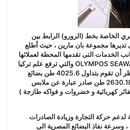
ي الخاصة بخط (الرورو) الرابط بين
ى تديرها مجموعة بان مارين ، حيث أطلع
نب الخدمات التى تقدمها المحطة لعملائها
بالتزامن مع رسو سفينة الرورو OLYMPOS SEAWAYS والتي ترفع علم تركيا
( خلال رحلتها رقم 61 للميناء والمنتظر أن تقوم بتداول 4025.6 طن بضائع
تشمل 1395.43 طن بضائع وارد و 2630.18 طن صادر عبارة عن ملابس
ر كهربائية و خضروات و فواكه طازجة )
لدعم حركة التجارة وزيادة الصادرات
، وسرعة نفاذ البضائع المصرية الى