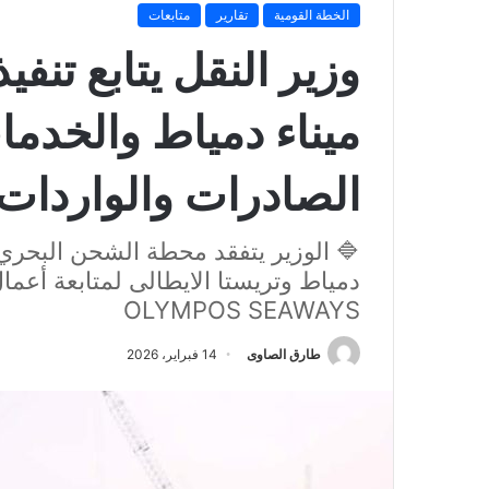
الخطة القومية
تقارير
متابعات
وزير النقل يتابع تن
ميناء دمياط والخدما
الصادرات والواردات
🔷 الوزير يتفقد محطة الشحن البحري 
دمياط وتريستا الايطالى لمتابعة أعما
OLYMPOS SEAWAYS
طارق الصاوى
14 فبراير، 2026