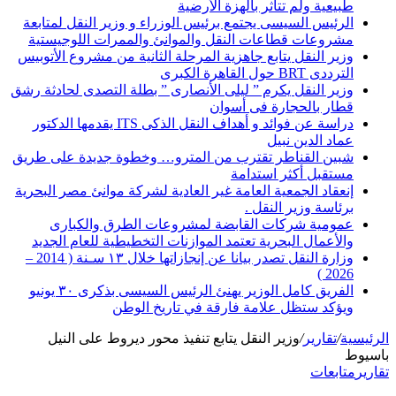
طبيعية ولم تتأثر بالهزة الأرضية
الرئيس السيسى يجتمع برئيس الوزراء و وزير النقل لمتابعة
مشروعات قطاعات النقل والموانئ والممرات اللوجيستية
وزير النقل يتابع جاهزية المرحلة الثانية من مشروع الأتوبيس
الترددى BRT حول القاهرة الكبرى
وزير النقل يكرم ” ليلى الأنصارى ” بطلة التصدى لحادثة رشق
قطار بالحجارة فى أسوان
دراسة عن فوائد و أهداف النقل الذكى ITS يقدمها الدكتور
عماد الدين نبيل
شبين القناطر تقترب من المترو… وخطوة جديدة على طريق
مستقبل أكثر استدامة
إنعقاد الجمعية العامة غير العادية لشركة موانئ مصر البحرية
برئاسة وزير النقل .
عمومية شركات القابضة لمشروعات الطرق والكبارى
والأعمال البحرية تعتمد الموازنات التخطيطية للعام الجديد
وزارة النقل تصدر بيانا عن إنجازاتها خلال ١٣ سـنة ( 2014 –
2026 )
الفريق كامل الوزير يهنئ الرئيس السيسى بذكرى ٣٠ يونيو
ويؤكد ستظل علامة فارقة في تاريخ الوطن
الرئيسية
/
تقارير
/
وزير النقل يتابع تنفيذ محور ديروط على النيل
باسيوط
تقارير
متابعات