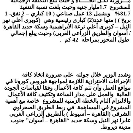
مـــرورية لكـل اتجـــــاه و حيث تبلغ التكلفة الإجمالية
للمشروع 1.7مليار جنيه وحيث بلغت نسبة التنفيذ
81.7% ويشمل 13 عمل صناعي ( 10 كباري – 2 نفق- 1
بربخ ) ) منها عدد(2) كبارى رئيسية وهي (كوبرى أعلي نهر
النيل – كوبرى أعلي ترعة الابراهيمية وسكة حديد القاهرة
/ أسوان والطريق الزراعى الغربى) وحيث يبلغ إجمالي
طول المحور بمراحله 42 كم .
وشدد الوزير خلال جولته على ضرورة اتخاذ كافة
الإجراءات الاحترازية اللازمة لمواجهة فيروس كورونا في
مواقع العمل وأن تتم كافة الأعمال وفقا لقياسات الجودة
العالية والعمل على مدار الساعة وتكثيف كافة الأعمال
والالتزام التام بالخطة الزمنية للمشروع خاصة مع أهمية
المشروع في المساهمة في ربط الطريق الصحراوي
الشرقي (القاهرة – أسيوط ) بالطريق الزراعي الغربي
عابرا نهر النيل وسكة حديد “القاهرة – أسوان” جنوب
مدينة ديروط.