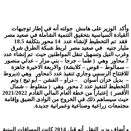
وأكد الوزير على هامش جولته أنه في إطار توجيهات
القيادة السياسية بتحقيق التنمية الشاملة في صعيد مصر
فقد تم التخطيط لإنشاء عدد 14 محور بتكلفة 18.5
مليار جنيه في صعيد مصر لربط شبكة الطرق شرق
وغرب النيل وتسهيل تنقل المواطنين حيث تم إنشاء عدد
7 محاور وهي ( طما – جرجا – بني مزار – عدلي منصور
– سمالوط – قوص – كلابشة) والاربعة الاخيرة جاهزة
للافتتاح الرسمي وجاري تنفيذ عدد 5محاور وهي (ديروط
– بديل خزان أسوان – دراو – الفشن – أبو تيج ) وتم
التخطيط لتنفيذ عدد 2 محور وهي ( منفلوط – شمال
الأقصر ) إعتباراً من خطة العام المالي القادم 2021/2022
حيث سيساهم ذلك في الخروج من الوادى الضيق وإقامة
مجتمعات زراعية وصناعية وعمرانية جديدة.
و أضاف وزير النقل أنه قبل 2014 كانت المسافات البينية