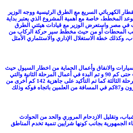
طار الكهربائي السريع مع الطرق الرئيسية ووجه الوزير
لموعد المخطط، خاصة مع أهمية المشروع الذي يعتبر بداية
ات في مصر واستعرض الوزير مع قيادات هيئتي الطرق
شطيب المحطات أو من حيث مخطط سير حركة الركاب من
، وكذلك خطة الاستغلال الإداري والاستثماري الأمثل
سيارات والانفاق وأعمال الحماية من اخطار السيول حيث
تم تسليم تحالف (سيمنز/ اوراسكوم/ المقاولون العرب) 50 كم في نطاق محطة العاصمة وذلك في المسافة من كم 40 حتى كم 90 و تم البدء في أعمال المرحلة الثانية والتي
تشمل (فرش البازلت وتركيب القضبان وأعمدة الكاتنيري الكهربائية) ليتم بعدها تنفيذ الأعماال الكهروميكانيكية في المرحلة الثالثة كما تم التأكيد على جاهزية 142 كم أخرى من
المسار لتسليمها لتحالف (سيمنز/ اوراسكوم/ المقاولون العرب ) بواقع 55 كم في نطاق محطتي السادات ووادي النطرون و87كم في المسافة من العلمين باتجاه فوكه وذلك
باب، وتقليل الازدحام المروري والحد من الحوادث
ء الجمهورية بجانب كونها شرايين تنمية تخدم المناطق