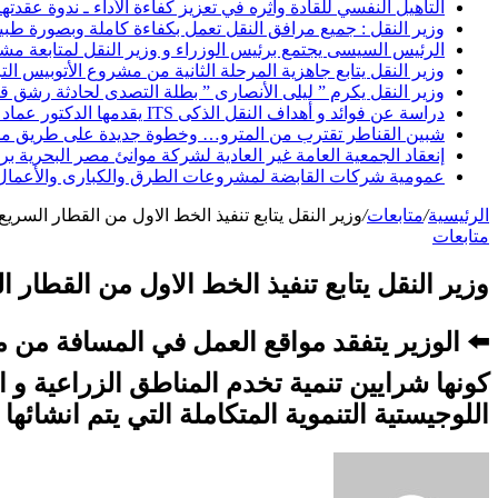
التأهيل النفسي للقادة وأثره في تعزيز كفاءة الأداء ـ ندوة عقدته
وزير النقل : جميع مرافق النقل تعمل بكفاءة كاملة وبصورة طبيعي
الرئيس السيسى يجتمع برئيس الوزراء و وزير النقل لمتابعة م
وزير النقل يتابع جاهزية المرحلة الثانية من مشروع الأتوبيس الترددى BRT حول القاهرة
وزير النقل يكرم ” ليلى الأنصارى ” بطلة التصدى لحادثة رشق 
دراسة عن فوائد و أهداف النقل الذكى ITS يقدمها الدكتور عماد الدين نبيل
شبين القناطر تقترب من المترو… وخطوة جديدة على طريق مس
إنعقاد الجمعية العامة غير العادية لشركة موانئ مصر البحرية برئ
عمومية شركات القابضة لمشروعات الطرق والكبارى والأعمال الب
الرئيسية
/
متابعات
/
وزير النقل يتابع تنفيذ الخط الاول من القطار السري
متابعات
وزير النقل يتابع تنفيذ الخط الاول من القطار 
⬅️ الوزير يتفقد مواقع العمل في المسافة من 
كونها شرايين تنمية تخدم المناطق الزراعية و 
اللوجيستية التنموية المتكاملة التي يتم انشائها