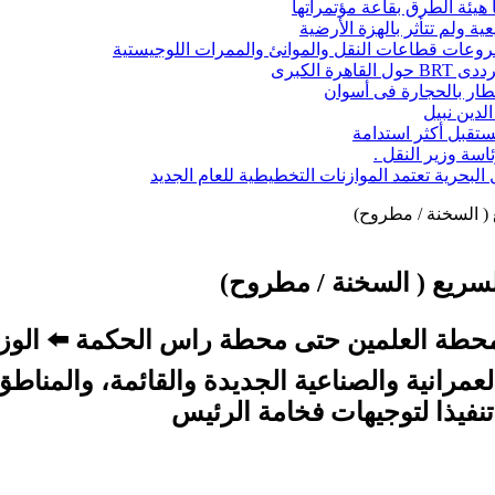
ا هيئة الطرق بقاعة مؤتمراتها
ة ولم تتأثر بالهزة الأرضية
شروعات قطاعات النقل والموانئ والممرات اللوجيستية
 الكبرى
قطار بالحجارة فى أسوان
تقبل أكثر استدامة
اسة وزير النقل .
حرية تعتمد الموازنات التخطيطية للعام الجديد
ع ( السخنة / مطروح)
السريع ( السخنة / مطروح)
محطة العلمين حتى محطة راس الحكمة ⬅️ الوزير
العمرانية والصناعية الجديدة والقائمة، والم
 تنفيذا لتوجيهات فخامة الرئيس