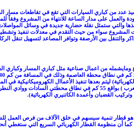
فيذ عدد من كباري السيارات التي تقع في تقاطعات مسار الق
 جودة والعمل على مدار الساعة للانتهاء من المشروع وفقاً ل
فيذها والتي ستمثل نقلة حضارية جديدة في وسائل المواصل
اعات المشروع سواء من حيث التقدم في معدلات تنفيذ وت
والتنقل بين الأرصفة وتوافر المصاعد لتسهيل تنقل الركاب
ع ومايشمله من اعمال صناعية مثل كباري المسار وكباري ال
وتركيب القضبان وأعمدة الكاتنيري الكهربائية).
يع هو قطار تنمية سيسهم في خلق الآلاف من فرص العمل للش
كما أن منظومة القطار الكهربائي السريع التي ستغطي أنحا