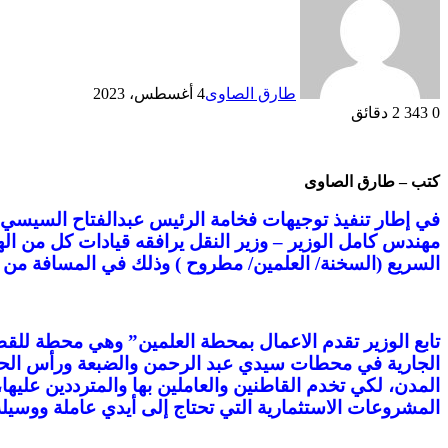
طارق الصاوى
4 أغسطس، 2023
0
343
2 دقائق
كتب – طارق الصاوى
في إطار تنفيذ توجيهات فخامة الرئيس عبدالفتاح السيسي 
مهندس كامل الوزير – وزير النقل يرافقه قيادات كل من اله
السريع (السخنة/ العلمين/ مطروح ) وذلك في المسافة م
تابع الوزير تقدم الاعمال بمحطة العلمين” وهي محطة للقطا
الجارية في محطات سيدي عبد الرحمن والضبعة ورأس الح
المدن، لكي تخدم القاطنين والعاملين بها والمترددين عليها، 
المشروعات الاستثمارية التي تحتاج إلى أيدي عاملة ووسيلة 