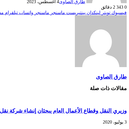
طارق الصاوى
4 أغسطس، 2023
0
343
2 دقائق
فيسبوك
تويتر
لينكدإن
بينتيريست
ماسنجر
ماسنجر
واتساب
تيلقرام
مش
طارق الصاوى
مقالات ذات صلة
وزيري النقل وقطاع الأعمال العام يبحثان إنشاء شركة نقل
3 يوليو، 2020