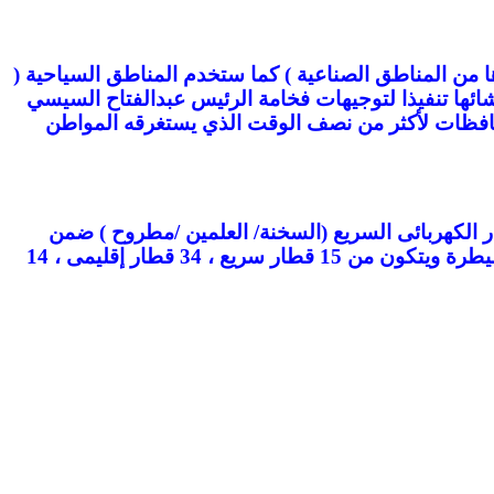
ط الجديدة وغيرها من المناطق الصناعية ) كما ستخدم المناطق السياحية (
انشائها تنفيذا لتوجيهات فخامة الرئيس عبدالفتاح السيسي
محافظات لأكثر من نصف الوقت الذي يستغرقه المواطن
225 كم ويدخل الخط الأول من شبكة القطار الكهربائى السريع (السخنة/ العلمين /مطروح ) ضمن
الممر اللوجيستي السخنة/ الدخيلة و يبلغ طول الخط 675 كم وبعدد محطات تبلغ 21 محطة وبعدد 1 مركزاً للتحكم والسيطرة ويتكون من 15 قطار سريع ، 34 قطار إقليمى ، 14