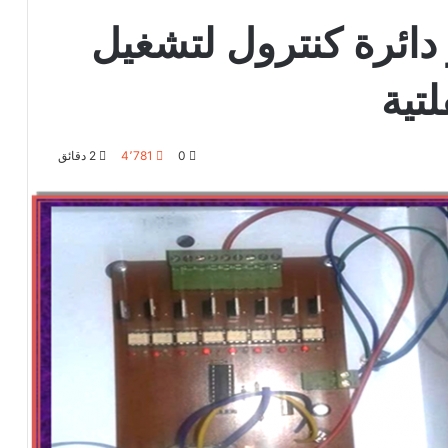
دائرة كنترول لتشغيل
تية
0
4٬781
2 دقائق