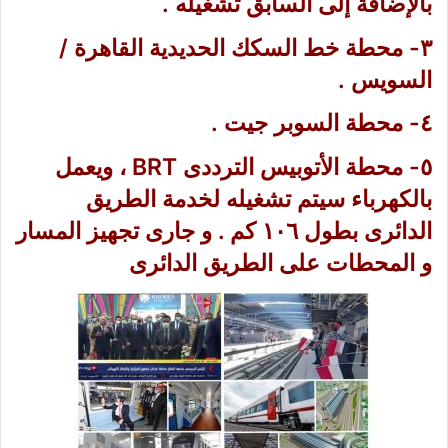
بالإضافة إلى السابق تشغيله .
٣- محطة خط السكك الحديدية القاهرة /
السويس .
٤- محطة السوبر جيت .
٥- محطة الأتوبيس الترددى BRT ، ويعمل
بالكهرباء سيتم تشغيله لخدمة الطريق
الدائرى بطول ١٠٦ كم . و جارى تجهيز المسار
و المحطات على الطريق الدائرى