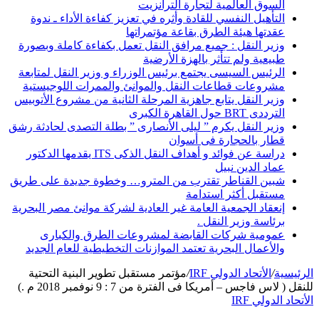
السوق العالمية لتجارة الترانزيت
التأهيل النفسي للقادة وأثره في تعزيز كفاءة الأداء ـ ندوة
عقدتها هيئة الطرق بقاعة مؤتمراتها
وزير النقل : جميع مرافق النقل تعمل بكفاءة كاملة وبصورة
طبيعية ولم تتأثر بالهزة الأرضية
الرئيس السيسى يجتمع برئيس الوزراء و وزير النقل لمتابعة
مشروعات قطاعات النقل والموانئ والممرات اللوجيستية
وزير النقل يتابع جاهزية المرحلة الثانية من مشروع الأتوبيس
الترددى BRT حول القاهرة الكبرى
وزير النقل يكرم ” ليلى الأنصارى ” بطلة التصدى لحادثة رشق
قطار بالحجارة فى أسوان
دراسة عن فوائد و أهداف النقل الذكى ITS يقدمها الدكتور
عماد الدين نبيل
شبين القناطر تقترب من المترو… وخطوة جديدة على طريق
مستقبل أكثر استدامة
إنعقاد الجمعية العامة غير العادية لشركة موانئ مصر البحرية
برئاسة وزير النقل .
عمومية شركات القابضة لمشروعات الطرق والكبارى
والأعمال البحرية تعتمد الموازنات التخطيطية للعام الجديد
الرئيسية
/
الأتحاد الدولي IRF
/
مؤتمر مستقبل تطوير البنية التحتية
للنقل ( لاس فاجس – أمريكا فى الفترة من 7 : 9 نوفمبر 2018 م .)
الأتحاد الدولي IRF