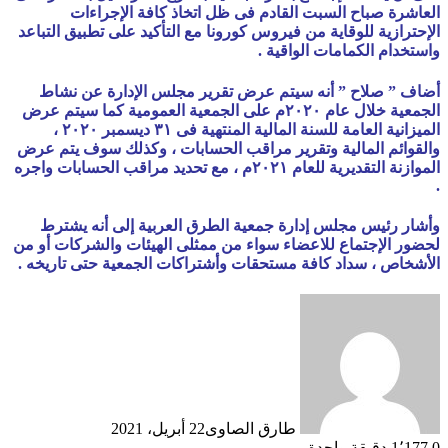
العاشرة صباح السبت القادم فى ظل اتخاذ كافة الإجراءات
الإحترازية للوقاية من فيروس كورونا مع التأكيد على تطبيق التباعد
واستخدام الكمامات الواقية .
أضاف ” صلاح ” أنه سيتم عرض تقرير مجلس الإدارة عن نشاط
الجمعية خلال عام ٢٠٢٠م على الجمعية العمومية كما سيتم عرض
الميزانية العامة للسنة المالية المنتهية فى ٣١ ديسمبر ٢٠٢٠ ،
والقوائم المالية وتقرير مراقب الحسابات ، وكذلك سوف يتم عرض
الموازنة التقديرية للعام ٢٠٢١م ، مع تحديد مراقب الحسابات واجره
.
وأشار رئيس مجلس إدارة جمعية الطرق العربية إلى أنه يشترط
لحضور الإجتماع للاعضاء سواء من ممثلى الهيئات والشركات أو من
الأشخاص ، سداد كافة مستحقات وأشتراكات الجمعية حتى تاريخه .
طارق الصاوى
22 أبريل، 2021
0
1٬177
دقيقة واحدة