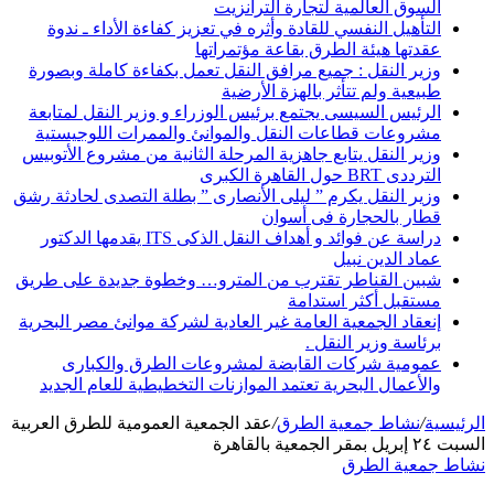
السوق العالمية لتجارة الترانزيت
التأهيل النفسي للقادة وأثره في تعزيز كفاءة الأداء ـ ندوة
عقدتها هيئة الطرق بقاعة مؤتمراتها
وزير النقل : جميع مرافق النقل تعمل بكفاءة كاملة وبصورة
طبيعية ولم تتأثر بالهزة الأرضية
الرئيس السيسى يجتمع برئيس الوزراء و وزير النقل لمتابعة
مشروعات قطاعات النقل والموانئ والممرات اللوجيستية
وزير النقل يتابع جاهزية المرحلة الثانية من مشروع الأتوبيس
الترددى BRT حول القاهرة الكبرى
وزير النقل يكرم ” ليلى الأنصارى ” بطلة التصدى لحادثة رشق
قطار بالحجارة فى أسوان
دراسة عن فوائد و أهداف النقل الذكى ITS يقدمها الدكتور
عماد الدين نبيل
شبين القناطر تقترب من المترو… وخطوة جديدة على طريق
مستقبل أكثر استدامة
إنعقاد الجمعية العامة غير العادية لشركة موانئ مصر البحرية
برئاسة وزير النقل .
عمومية شركات القابضة لمشروعات الطرق والكبارى
والأعمال البحرية تعتمد الموازنات التخطيطية للعام الجديد
الرئيسية
/
نشاط جمعية الطرق
/
عقد الجمعية العمومية للطرق العربية
السبت ٢٤ إبريل بمقر الجمعية بالقاهرة
نشاط جمعية الطرق