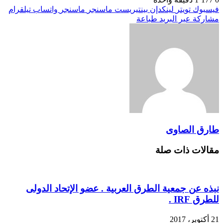
فيسبوك
تويتر
لينكدإن
بينتيريست
ماسنجر
ماسنجر
واتساب
تيلقرام
مشاركة عبر البريد
طباعة
طارق الصاوى
مقالات ذات صلة
نبذه عن جمعية الطرق العربية . عضو اﻹتحاد الدولى
للطرق IRF .
21 أكتوبر، 2017