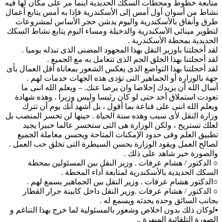
متابعة خطوط ومحطات السكك الحديدية أينما مر على مكان لها فيه
نشاط من أسوان أول أمس إلى الأسكندرية فإذا به أمس يتابع أعمال
طرق وأنفاق بالأسكندرية واليوم يدشن حجر الأساس لمشروعات
لتطوير مينائى الأسكندرية والدخيلة ومساء اليوم يتابع نشاط السكك
الحديدية بمحطة الأسكندرية .
لقد أخجلتنا باوزير النقل بهذا المجهود المضنى الذى تبذله يوميا .
لقد أخجلتنا بهذا الخلق الجم الذى تتعامل به مع الجميع .
لقد أخجلتنا بهذا التواضع الذى يعكس الشعور بمعاناة أقل العمال بأى
جهة بالوزارة أو الجماهير التى تؤدى هذه الجهات خدمات لهم .
أسال الله أن يزيدك إخلاصا وان يرضا عنك. – ويعلم الله اننى ما
تعودت استملاق أحد حتى لو كان رئيسا وليس وزيرا . وهذه شهادة
ويعلم الله اننى على قناعة بما أقول ، بل أشهد أنك يوم أن تترك
وزارة النقل لأى سبب وهذه سنة الحياة . حينها لن تخسر المنصب بل
لعلك تستريح ، ولكن الوزارة هى التى ستخسر عالما خبيرا يجيد
تطبيق العلم وفى حدود الإمكنات المتاحة ويحسن معاملة الجميع
لصالح العمل ويقود الوزارة بحسن السيطرة التى تخلق حب العمل .
والصورة خير شاهد على ذلك .
○ الدكتور / هشام عرفات . وزير النقل بين المسئولين بمحطة
السكك الحديدية باﻷسكندرية لمتابعة أداء المحطة .
○الدكتور هشام عرفات . وزير النقل بين الجماهير يسمع لهم .
○ الدكتور / هشام عرفات .وزير النقل داخل كابينة جرار القطار
بجانب السائق وحده يحدثه ويسمع له .
▪لوكان ذلك بدون اخلاص وشعور بالمسئولية لما خرج بهذا التناغم و
الصورة التلقائية المبهرة ..