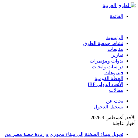
القائمة
الرئيسية
نشاط جمعية الطرق
متابعات
تقارير
ندوات ومؤتمرات
دراسات وابحاث
فيديوهات
الخطة القومية
الأتحاد الدولي IRF
مقالات
بحث عن
تسجيل الدخول
الأحد, أغسطس 9 2026
أخبار عاجلة
تحويل ميناء السخنة إلى ميناء محورى و زيادة حصة مصر من