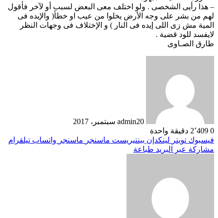
– هذا رأيى الشخصى . ولو اختلف معى البعض لسبب أو ﻵخر فأقول
لهم من بشر على وجه اﻷرض يخلوا من عيب او خطأ( والإيده فى
المية مش زى اللى إيده فى النار ) و اﻹختلاف فى وجهات النظر
ﻻيفسد للود قضية .
طارق الصـاوى
20 سبتمبر، 2017
admin
0
2٬409
دقيقة واحدة
فيسبوك
تويتر
لينكدإن
بينتيريست
ماسنجر
ماسنجر
واتساب
تيلقرام
مشاركة عبر البريد
طباعة