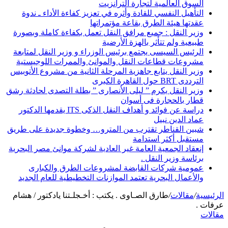
السوق العالمية لتجارة الترانزيت
التأهيل النفسي للقادة وأثره في تعزيز كفاءة الأداء ـ ندوة
عقدتها هيئة الطرق بقاعة مؤتمراتها
وزير النقل : جميع مرافق النقل تعمل بكفاءة كاملة وبصورة
طبيعية ولم تتأثر بالهزة الأرضية
الرئيس السيسى يجتمع برئيس الوزراء و وزير النقل لمتابعة
مشروعات قطاعات النقل والموانئ والممرات اللوجيستية
وزير النقل يتابع جاهزية المرحلة الثانية من مشروع الأتوبيس
الترددى BRT حول القاهرة الكبرى
وزير النقل يكرم ” ليلى الأنصارى ” بطلة التصدى لحادثة رشق
قطار بالحجارة فى أسوان
دراسة عن فوائد و أهداف النقل الذكى ITS يقدمها الدكتور
عماد الدين نبيل
شبين القناطر تقترب من المترو… وخطوة جديدة على طريق
مستقبل أكثر استدامة
إنعقاد الجمعية العامة غير العادية لشركة موانئ مصر البحرية
برئاسة وزير النقل .
عمومية شركات القابضة لمشروعات الطرق والكبارى
والأعمال البحرية تعتمد الموازنات التخطيطية للعام الجديد
الرئيسية
/
مقالات
/
طارق الصـاوى . يكتب : أخـجلـتنا يادكتور / هشام
عرفات .
مقالات