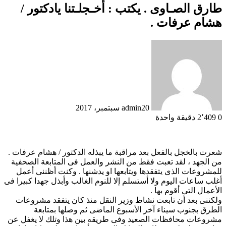
طارق الصـاوى . يكتب : أخـجلـتنا يادكتور /
هشام عرفات .
20 سبتمبر، 2017
admin
0
2٬409
دقيقة واحدة
شعرت بالخجل بالفعل بعد مراقبة ما يبذله الدكتور / هشام عرفات .
من الجهد ، لقد تعبت فقط من النشر والعمل فى المتابعة الصحفية
للمشروعات الذى يتفقدها ويتابعها او يدشنها . وكنت أظننى أعمل
أغلب ساعات اليوم ولا أستسلم إلا للنوم الغالب وأبذل جهدا كبيرا فى
الأعمال التى أقوم بها .
ولكننى بعد أن تابعت نشاط وزير النقل منذ كان يتفقد مشروعات
الطرق بجنوب سيناء آخر الأسبوع الماضى ثم وصلها بمتابعة
مشروعات محافظات الصعيد وفى طريقه بين هذا وتلك لا يغفل عن