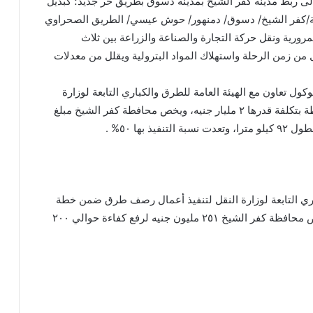
لى ربط مدينة كفر الشيخ بمدينة دسوق بطريق حر جديد؛ كبديل
ة/كفر الشيخ/ دسوق/ دمنهور/ حوش عيسي/ الطريق الصحراوي
لحركة المرورية ونقل حركة التجارة والصناعة والزراعة بين ثلاث
 من زمن الرحلة واستهلاك المواد البترولية ويقلل من معدلات
كول تعاون مع الهيئة العامة للطرق والكباري التابعة لوزارة
النقل؛ من أجل رفع كفاءة الطرق المحلية في ١٢محافظة بتكلفة قدرها ٢ مليار جنيه، ويخص محافطة كفر الشيخ مبلغ
كباري التابعة لوزارة النقل لتنفيذ أعمال رصف طرق ضمن خطة
العام المالي الحالي بتكلفة قدرها ٥.٥ مليار جنيه، ويخص محافظة كفر الشيخ ٢٥١ مليون جنيه لرفع كفاءة حوالي ٢٠٠