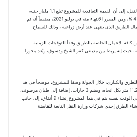
وخلال التفقد، أشار الفريق مهندس كامل الوزير، وزير النقل، إلى أن القيمة التعاقدية للمشروع تبلغ 1.1 مليار جنيه،
موضحاً أن نسبة تنفيذ المشروع وصلت حتى الآن إلى 48 %، ومن المقرر الانتهاء منه في يوليو 2021، مضيفاً أنه تم
بما يسمح باستكمال الطريق الذى ينتهى عند أرض زراعية ، وذلك للسماح
ن كافة الاعمال الخاصة بالطريق وفقاً للتوقيتات الزمنية
 حيث إنه يربط بين مدينتى كفر الشيخ ودسوق، ويُعد محورا
للطرق والكبارى، خلال الجولة وصفا للمشروع، موضحاً في هذا
الصدد أنه عبارة عن إنشاء طريق مزدوج جديد بعرض 11.25 متر بكل اتجاه، ويضم 3 حارات، إضافة إلى طبان مرصوف،
كما يشمل إنشاء 13 كوبري علوي لإلغاء التقاطعات، وفي الوقت نفسه يتم في هذا المشروع إنشاء 9 أنفاق، إلى جانب
نشاء الطرق إحدي شركات وزارة النقل التابعة للقابضة