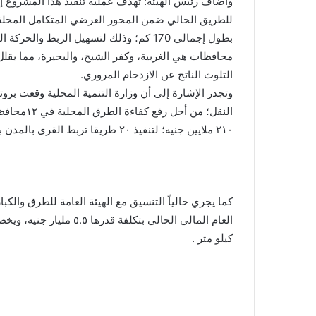
وأضاف رئيس الهيئة: تهدف عملية تنفيذ هذا المشروع إ
للطريق الحالي ضمن المحور العرضي المتكامل المحل
بطول إجمالي 170 كم؛ وذلك لتسهيل الربط وا
محافظات هي الغربية، وكفر الشيخ، والبحيرة، مما يقلل
التلوث الناتج عن الازدحام المروري.
وتجدر الإشارة إلى أن وزارة التنمية المحلية وقعت بروتو
٢١٠ ملايين جنيه؛ لتنفيذ ٢٠ طريقا تربط القرى بالمدن بطول ٩٢ كيلو مترا، وتعدت نسبة التنفيذ بها ٥٠% .
كما يجري حالياً التنسيق مع الهيئة العامة للطرق وال
كيلو متر .