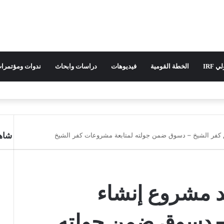
 IRF
الخطة القومية
فيديوهات
دراسات وابحاث
ندوات ومؤتمرا
شاهد
 كفر الشيخ – دسوق ضمن جولته لمتابعة مشروعات كفر الشيخ
إ
غ
ل
ا
د مشروع إنشاء
ق
– دسوق ضمن جولته