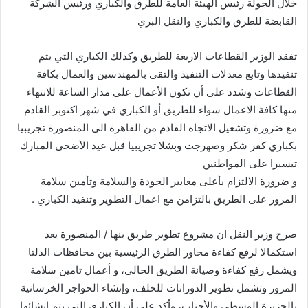
خلال الجولة رئيس الهيئة العامة للطرق والكباري ورئيس الشركة
القابضة للطرق والكباري والنقل البري
تفقد الوزير القطاعات الاربعة للطريق وكذلك الكباري التي يتم
تنفيذها وتابع معدلات التنفيذ والتقى بالمهندسين والعمال بكافة
القطاعات وشدد على أن تكون الأعمال على مدار الساعة للانتهاء
منها كافة الاعمال سواء للطريق أو الكباري في شهر اكتوبر القادم
مع ضرورة وتشغيل الاتجاه القادم من القاهرة الى المنصورة تجريبيا
بكباري كفر شكر وصهرجت وبشلا تجريبيا قبل عيد الأضحى المبارك
تيسيرا على المواطنين
و ضرورة الالتزام بأعلى معايير الجودة والسلامة وتأمين سلامة
المرور على الطريق بالتزامن مع اعمال التطوير وتنفيذ الكباري .
صرح وزير النقل ان مشروع تطوير طريق بنها / المنصورة يعد
استكمالا لرفع كفاءة محاور الطرق الرئيسية بين محافظات الدلتا
ويشمل رفع كفاءة وصيانة الطريق الحالى، و أعمال تامين سلامة
المرور وتشمل تطوير الدورانات للخلف، وإنشاء الحواجز الخرسانية
بالجزيرة الوسطى والأجناب، وأكد على أن الكبارى التي يتم إنشائها