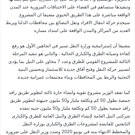
وتنفيذها ستساهم في القضاء على الاختناقات المرورية عند المدن
الواقعة مباشرة على هذا الطريق الحيوي مضيفا ان المشروع
سيخدم حركة انتقال الافراد ونقل البضائع بين محافظات الدلتا ويربط
العديد من المراكز والمدن الواقعة على امتداد مساره
مضيفا أن إستراتيجية وزارة النقل تسير في اتجاهين الأول هو رفع
كفاءة وصيانة الطرق والكباري الحالية ، والثاني هو تنفيذ المرحلة
الثالثة للمشروع القومي للطرق وعدد 7 محاور على النيل بما يؤدى
لتسيير حركة النقل وفتح آفاق جديدة للاستثمار وتحسين البنية
التحتية والربط بين المحافظات وبناء مجتمعات عمرانية جديدة.
كما تفقد الوزير مشروع تقوية وانشاء حارة ثالثة لتطوير طريق رافد
جمصة بطول 50 كم وتكلفة مليار و50 مليون جنيهثة لتطوير طريق
رافد جمصة بطول 50 كم وتكلفة مليار و50 مليون جنيه تنفذه
شركتى النيل العامة لإنشاء الطرق والنيل العامة للطرق والكبارى
التابعتين للقابضة لمشروعات الطرق والكباري بوزارة النقل
والمخطط الانتهاء منه في يونيو 2020 وشدد وزير النقل على ضرورة