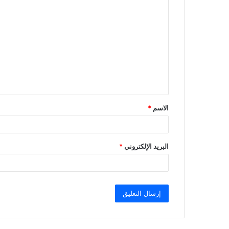
ا
ل
ت
ع
ل
ي
ق
الاسم
*
*
البريد الإلكتروني
*