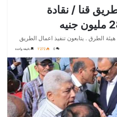
ريق قنا / نقادة
يئة الطرق . يتابعون تنفيذ اعمال الطريق
0
1٬272
دقيقة واحدة