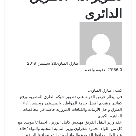
الدائرى
طارق الصاوى
28 سبتمبر، 2019
0
2٬956
دقيقة واحدة
كتب : طارق الصاوى.
فى إيطار حرص الدولة على تطوير شبكة الطرق المصرية ورفع
كفائتها وتقديم أفضل خدمة للمواطن والمستثمر وتحسين أداء
الطرق و حل الأزمات والكثافات المرورية خاصة في محافظات
القاهرة الكبرى.
عقد وزير النقل الفريق مهندس كامل الوزير ، اجتماعا موسعا مع
كل من اللواء محمود شعراوي وزير التنمية المحلية واللواء /خالد
عبد العال محافظ القاهرة واللواء أحمد راشد محافظ الجيزة