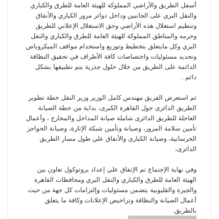
أسفل الطريق والأراضي المملوكة للهيئة العامة للطرق والكباري
والنقل البري على الجانبين وداخل دوائر مرور الكباري والأنفاق
وتنظيم استغلال هذه الأراضي وحق الاستغلال الإعلاني للطريق
وحرمه والمناطق المملوكة للهيئة العامة للطرق والكباري والنقل
البري وكل مايتعلق بتخطيط وتوزيع واستخدام مواقف الميكروباص
وتحديد مسئوليات واختصاصات كافة الأطراف في تحقيق النظافة
الدائمة على الطريق من خلال حلول جذرية يتم تطبيقها بشكل
دائم .
ثم استعرض الفريق مهندس كامل الوزير وزير النقل خطة تطوير
الطريق الدائرى حول القاهرة الكبرى، بداية من خطة الصيانة
العاجلة للطريق الدائرى شاملة صيانة المداخل والمخارج ، وأعمال
تأمين سلامة المرور، وصيانة وتأمين شبكة الإنارة، وصيانة الحواجز
الخرسانية، وصيانة الكبارى والأنفاق علي طول مسار الطريق
الدائرى،
وفي نهاية الإجتماع تم الإتفاق علي إعداد بروتوكول تعاون بين
الهيئة العامة للطرق والكباري والنقل البري ومحافظات القاهرة
والجيزة والقليوبية يتضمن مسئوليات وإلتزامات كل جهة من حيث
أعمال الصيانة والنظافة وتراخيص الإعلانات وكافة ما يتعلق
بالطريق.