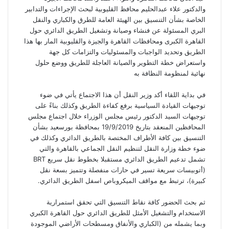
والدكتور علاء عبدالحليم محافظ القليوبية لبحث الإجراءات والتدابير
الخاصة بشأن التنسيق بين الهيئة العامة للطرق والكباري والنقل
البري المسئولة عن فنشاء وصيانة وتشغيل الطريق الدائري حول
القاهرة الكبرى ومحافظات القاهرة والجيزة والقليوبية المار بها هذا
الطريق وتحديد الواجبات والمسئوليات والتزامات كل جهة
واستعراض خطة التطوير والصيانة العاجلة للطريق ووضع حلول
نهائية لمنظومة النظافة به
في بداية اللقاء أكد وزير النقل أن هذا الاجتماع يأتي في ضوء
توجيهات القيادة السياسية برفع كفاءة الطريق وكذلك بناءً على
توجيهات السيد الدكتور رئيس مجلس الوزراء خلال اجتماع مجلس
المحافظين المنعقد بتاريخ 19/9/2019 بمحافظة بورسعيد بشأن
التنسيق بين كافة الأطراف المختصة بالطريق الدائري وكذلك في
ضوء خطة وزارة النقل لتنظيم النقل الجماعي بالقاهرة والتي
تشمل تدعيم الطريق الدائري مستقبلا بخطوط نقل سريع BRT
(أتوبيسات سريعة تسير في حارات منفصلة وتتميز بسعة نقل
كبيرة)، ترتبط مع مواقف الميكروباص اسفل الطريق الدائري.
ثم بحث الحضور كافة نقاط التنسيق التي تحقق استمرارية
الاستخدام والتشغيل الأمثل للطريق الدائري حول القاهرة الكبري
وبما يشمله من (الكباري والأنفاق ومسطحات الأراضي الموجودة