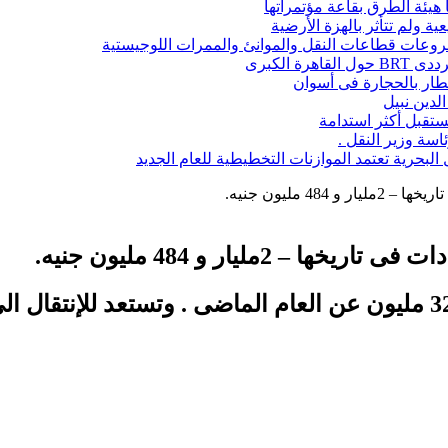
ا هيئة الطرق بقاعة مؤتمراتها
ة ولم تتأثر بالهزة الأرضية
شروعات قطاعات النقل والموانئ والممرات اللوجيستية
 الكبرى
قطار بالحجارة فى أسوان
تقبل أكثر استدامة
اسة وزير النقل .
حرية تعتمد الموازنات التخطيطية للعام الجديد
4 مليون جنيه.
2مليار و 484 مليون جنيه.
الشركة تحقق فائضا 92.8مليون جنيه بزيادة 32.8 مليون عن العام الماضى 