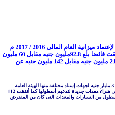
أكد المهندس/ علي عياد . رئيس شركة النيل العامة لإنشاء الطرق خلال إجتماع الجمعية العامة لإعتماد ميزانية العام المالى 2016 / 2017 م
.أن شركته حققت أعلى إيرادات في تاريخها بواقع 2 مليار 484 مليون جنيه بزيادة 69% كما حققت فائضا بلغ 92.8مليون جنيه مقابل 60 مليون
العام الماضى سوف يتم توزيعه كأرباح على العاملين وبلغت قيمة الأجور المنصرفة للعاملين 210 مليون جنيه مقابل 142 مليون جنيه عن
وأضاف “عياد” أن الشركة تمكنت في عام 2017 من تسليم 36 مشروعا نهائيا و19 مشروعا ابتدائيا بقيمة إجمالية بلغت 3 مليار جنيه لجهات إسناد مختلفة منها الهيئة العامة
للطرق والكبارى والسكة الحديد ومينائى الإسكندرية ودمياط والقوات المسلحة لافتا الى انه تم انفاق 50 مليون جنيه فى شراء معدات جديدة لتدعيم أسطولها كما أنفقت 112
اسطول من السيارات والمعدات التى كان من المفترض