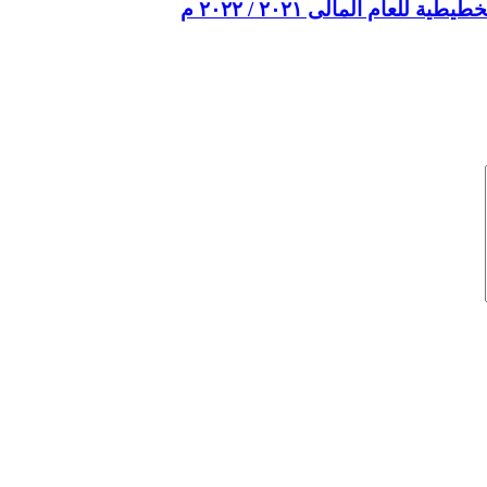
عام المالى ٢٠٢١ / ٢٠٢٢ م