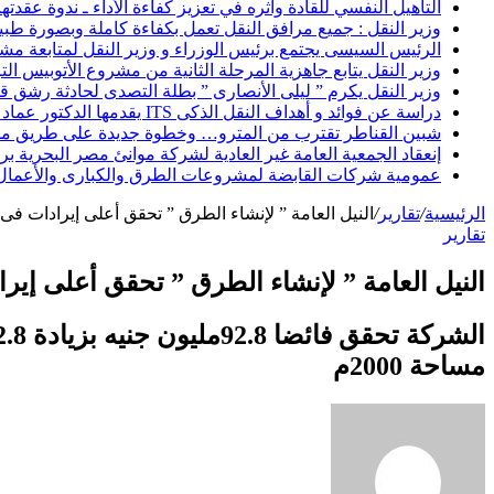
التأهيل النفسي للقادة وأثره في تعزيز كفاءة الأداء ـ ندوة عقدته
وزير النقل : جميع مرافق النقل تعمل بكفاءة كاملة وبصورة طبيعي
الرئيس السيسى يجتمع برئيس الوزراء و وزير النقل لمتابعة م
وزير النقل يتابع جاهزية المرحلة الثانية من مشروع الأتوبيس الترددى BRT حول القاهرة
وزير النقل يكرم ” ليلى الأنصارى ” بطلة التصدى لحادثة رشق 
دراسة عن فوائد و أهداف النقل الذكى ITS يقدمها الدكتور عماد الدين نبيل
شبين القناطر تقترب من المترو… وخطوة جديدة على طريق مس
إنعقاد الجمعية العامة غير العادية لشركة موانئ مصر البحرية برئ
عمومية شركات القابضة لمشروعات الطرق والكبارى والأعمال الب
الرئيسية
/
تقارير
/
النيل العامة ” لإنشاء الطرق ” تحقق أعلى إيرادات فى تاريخها – 2مليار و 84
تقارير
النيل العامة ” لإنشاء الطرق ” تحقق أعلى إيرادات فى تاريخها – 
مساحة 2000م