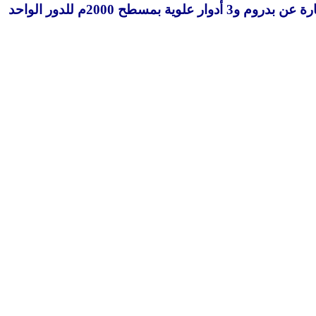
أشار رئيس ” إنشاء الطرق ” إلى أن الشركة تستعد للإنتقال للمبنى الإدارى الجديد بالهايكستب الأسبوع القادم وهو عبارة عن بدروم و3 أدوار علوية بمسطح 2000م للدور الواحد