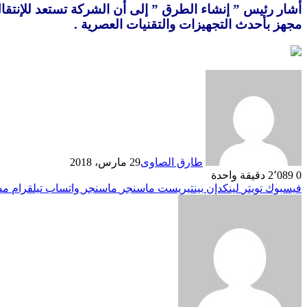
مجهز بأحدث التجهيزات والتقنيات العصرية
.
طارق الصاوى
29 مارس، 2018
0
2٬089
دقيقة واحدة
فيسبوك
تويتر
لينكدإن
بينتيريست
ماسنجر
ماسنجر
واتساب
تيلقرام
مش