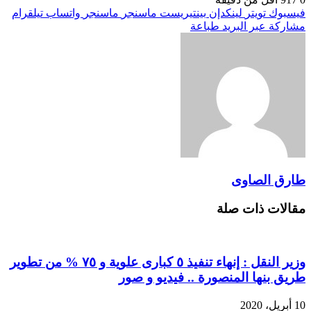
فيسبوك
تويتر
لينكدإن
بينتيريست
ماسنجر
ماسنجر
واتساب
تيلقرام
مشاركة عبر البريد
طباعة
طارق الصاوى
مقالات ذات صلة
وزير النقل : إنهاء تنفيذ ٥ كبارى علوية و ٧٥ % من تطوير
طريق بنها المنصورة .. فيديو و صور
10 أبريل، 2020