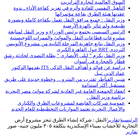
السوق العالمية لتجارة الترانزيت
التأهيل النفسي للقادة وأثره في تعزيز كفاءة الأداء ـ ندوة
عقدتها هيئة الطرق بقاعة مؤتمراتها
وزير النقل : جميع مرافق النقل تعمل بكفاءة كاملة وبصورة
طبيعية ولم تتأثر بالهزة الأرضية
الرئيس السيسى يجتمع برئيس الوزراء و وزير النقل لمتابعة
مشروعات قطاعات النقل والموانئ والممرات اللوجيستية
وزير النقل يتابع جاهزية المرحلة الثانية من مشروع الأتوبيس
الترددى BRT حول القاهرة الكبرى
وزير النقل يكرم ” ليلى الأنصارى ” بطلة التصدى لحادثة رشق
قطار بالحجارة فى أسوان
دراسة عن فوائد و أهداف النقل الذكى ITS يقدمها الدكتور
عماد الدين نبيل
شبين القناطر تقترب من المترو… وخطوة جديدة على طريق
مستقبل أكثر استدامة
إنعقاد الجمعية العامة غير العادية لشركة موانئ مصر البحرية
برئاسة وزير النقل .
عمومية شركات القابضة لمشروعات الطرق والكبارى
والأعمال البحرية تعتمد الموازنات التخطيطية للعام الجديد
الرئيسية
/
تقارير
/
النقل : شركة إنشاء الطرق تنجز مشروع أرض
التجارية للأخشاب بميناء الإسكندرية بتكلفة ٣٠٥ مليون جنيه- صور
تقارير