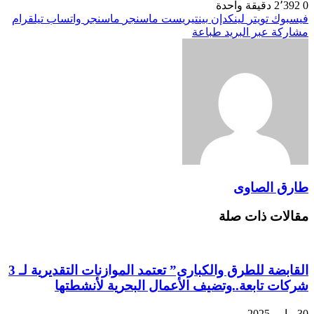
0
2٬392
دقيقة واحدة
فيسبوك
تويتر
لينكدإن
بينتيريست
ماسنجر
ماسنجر
واتساب
تيلقرام
مشاركة عبر البريد
طباعة
طارق الصاوى
مقالات ذات صلة
القابضة للطرق والكبارى” تعتمد الموازنات التقديرية لـ 3
شركات تابعة..وتضيف الأعمال البحرية لأنشطتها
30 مايو، 2025