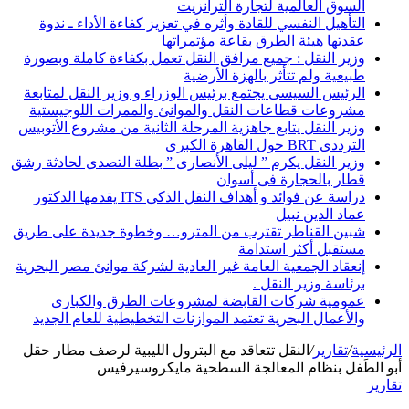
السوق العالمية لتجارة الترانزيت
التأهيل النفسي للقادة وأثره في تعزيز كفاءة الأداء ـ ندوة
عقدتها هيئة الطرق بقاعة مؤتمراتها
وزير النقل : جميع مرافق النقل تعمل بكفاءة كاملة وبصورة
طبيعية ولم تتأثر بالهزة الأرضية
الرئيس السيسى يجتمع برئيس الوزراء و وزير النقل لمتابعة
مشروعات قطاعات النقل والموانئ والممرات اللوجيستية
وزير النقل يتابع جاهزية المرحلة الثانية من مشروع الأتوبيس
الترددى BRT حول القاهرة الكبرى
وزير النقل يكرم ” ليلى الأنصارى ” بطلة التصدى لحادثة رشق
قطار بالحجارة فى أسوان
دراسة عن فوائد و أهداف النقل الذكى ITS يقدمها الدكتور
عماد الدين نبيل
شبين القناطر تقترب من المترو… وخطوة جديدة على طريق
مستقبل أكثر استدامة
إنعقاد الجمعية العامة غير العادية لشركة موانئ مصر البحرية
برئاسة وزير النقل .
عمومية شركات القابضة لمشروعات الطرق والكبارى
والأعمال البحرية تعتمد الموازنات التخطيطية للعام الجديد
الرئيسية
/
تقارير
/
النقل تتعاقد مع البترول الليبية لرصف مطار حقل
أبو الطَفل بنظام المعالجة السطحية مايكروسيرفيس
تقارير