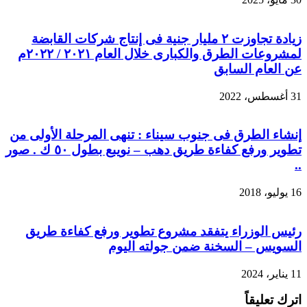
زيادة تجاوزت ٢ مليار جنية فى إنتاج شركات القابضة
لمشروعات الطرق والكبارى خلال العام ٢٠٢١ / ٢٠٢٢م
عن العام السابق
31 أغسطس، 2022
إنشاء الطرق فى جنوب سيناء : تنهى المرحلة الأولى من
تطوير ورفع كفاءة طريق دهب – نويبع بطول ٥٠ ك . صور
..
16 يوليو، 2018
رئيس الوزراء يتفقد مشروع تطوير ورفع كفاءة طريق
السويس – السخنة ضمن جولته اليوم
11 يناير، 2024
اترك تعليقاً