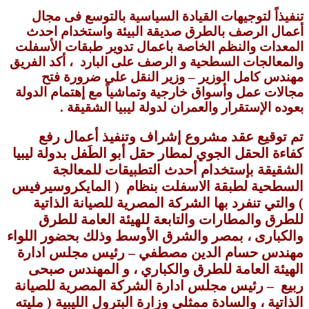
تنفيذاً لتوجيهات القيادة السياسية بالتوسع فى مجال
أعمال الرصف بالطرق صديقة البيئة واستخدام احدث
المعدات والنظم الخاصة باعمال تدوير طبقات الأسفلت
والمعالجات السطحية و الرصف على البارد ، أكد الفريق
مهندس كامل الوزير – وزير النقل على ضرورة فتح
مجالات عمل وأسواق خارجية وتماشياً مع إهتمام الدولة
بعوده الإستقرار والعمران لدولة ليبيا الشقيقة .
تم توقيع عقد مشروع إشراف وتنفيذ أعمال رفع
كفاءة الحقل الجوي لمطار حقل أبو الطَفل بدولة ليبيا
الشقيقة بإستخدام أحدث التطبيقات للمعالجة
السطحية لطبقة الاسفلت بنظام ( المايكروسيرفيس
) والتي تنفرد بها الشركة المصرية للصيانة الذاتية
للطرق والمطارات والتابعة للهيئة العامة للطرق
والكبارى ، بمصر والشرق الأوسط وذلك بحضور اللواء
مهندس حسام الدين مصطفي – رئيس مجلس ادارة
الهيئة العامة للطرق والكباري ، و المهندس صبحى
ربيع – رئيس مجلس ادارة الشركة المصرية للصيانة
الذاتية ، والسادة ممثلي وزارة البترول الليبية ( مليته