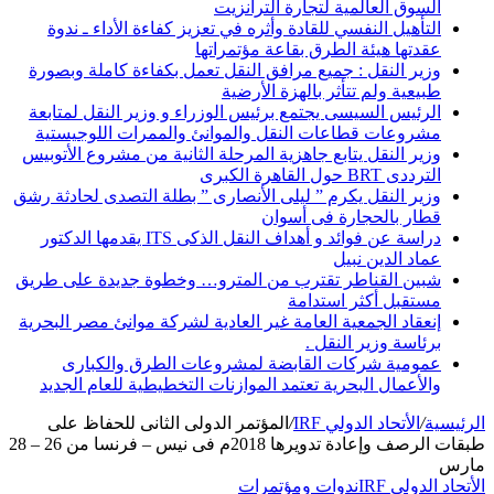
السوق العالمية لتجارة الترانزيت
التأهيل النفسي للقادة وأثره في تعزيز كفاءة الأداء ـ ندوة
عقدتها هيئة الطرق بقاعة مؤتمراتها
وزير النقل : جميع مرافق النقل تعمل بكفاءة كاملة وبصورة
طبيعية ولم تتأثر بالهزة الأرضية
الرئيس السيسى يجتمع برئيس الوزراء و وزير النقل لمتابعة
مشروعات قطاعات النقل والموانئ والممرات اللوجيستية
وزير النقل يتابع جاهزية المرحلة الثانية من مشروع الأتوبيس
الترددى BRT حول القاهرة الكبرى
وزير النقل يكرم ” ليلى الأنصارى ” بطلة التصدى لحادثة رشق
قطار بالحجارة فى أسوان
دراسة عن فوائد و أهداف النقل الذكى ITS يقدمها الدكتور
عماد الدين نبيل
شبين القناطر تقترب من المترو… وخطوة جديدة على طريق
مستقبل أكثر استدامة
إنعقاد الجمعية العامة غير العادية لشركة موانئ مصر البحرية
برئاسة وزير النقل .
عمومية شركات القابضة لمشروعات الطرق والكبارى
والأعمال البحرية تعتمد الموازنات التخطيطية للعام الجديد
الرئيسية
/
الأتحاد الدولي IRF
/
المؤتمر الدولى الثانى للحفاظ على
طبقات الرصف وإعادة تدويرها 2018م فى نيس – فرنسا من 26 – 28
مارس
الأتحاد الدولي IRF
ندوات ومؤتمرات