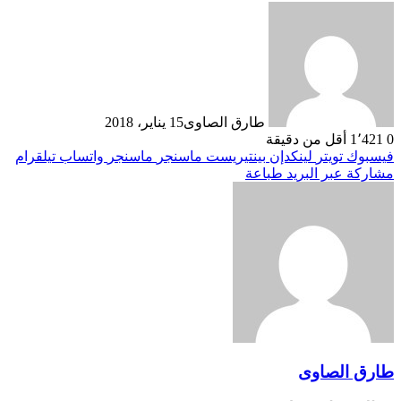
طارق الصاوى
15 يناير، 2018
0
1٬421
أقل من دقيقة
فيسبوك
تويتر
لينكدإن
بينتيريست
ماسنجر
ماسنجر
واتساب
تيلقرام
مشاركة عبر البريد
طباعة
طارق الصاوى