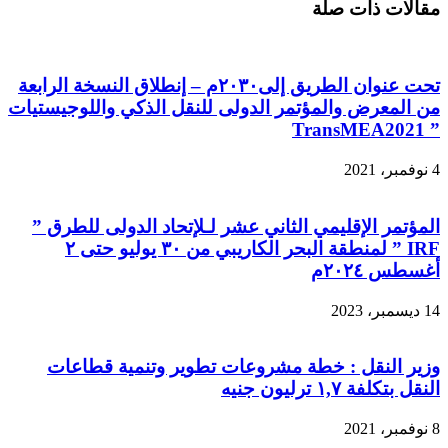
مقالات ذات صلة
تحت عنوان الطريق إلى٢٠٣٠م – إنطلاق النسخة الرابعة
من المعرض والمؤتمر الدولى للنقل الذكي واللوجيستيات
” TransMEA2021
4 نوفمبر، 2021
المؤتمر الإقليمي الثاني عشر لـلإتحاد الدولى للطرق ”
IRF ” لمنطقة البحر الكاريبي من ٣٠ يوليو حتى ٢
أغسطس ٢٠٢٤م
14 ديسمبر، 2023
وزير النقل : خطة مشروعات تطوير وتنمية قطاعات
النقل بتكلفة ١,٧ ترليون جنيه
8 نوفمبر، 2021