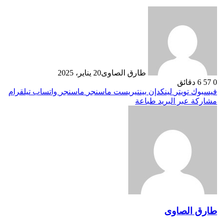
طارق الصاوى
20 يناير، 2025
0
57
6 دقائق
فيسبوك
تويتر
لينكدإن
بينتيريست
ماسنجر
ماسنجر
واتساب
تيلقرام
مشاركة عبر البريد
طباعة
طارق الصاوى