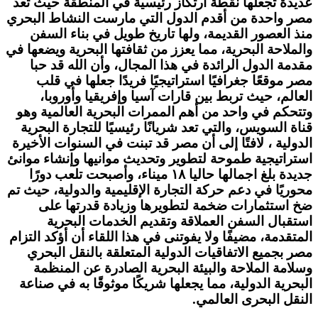
عديدة تجعلها نقطة ارتكاز رئيسية في المنطقة حيث تعد
مصر واحدة من أقدم الدول التي مارست النشاط البحري
منذ العصور القديمة، ولها تاريخ طويل في بناء السفن
والملاحة البحرية، مما يعزز من ثقافتها البحرية ويضعها في
مقدمة الدول الرائدة في هذا المجال، وأن الله قد حبا
مصر موقعًا جغرافيًا استراتيجيًا فريدًا جعلها في قلب
العالم، حيث تربط بين قارات آسيا وإفريقيا وأوروبا،
وتتحكم في واحد من أهم الممرات البحرية العالمية وهو
قناة السويس، والتي تعد شريانًا رئيسيًا للتجارة البحرية
الدولية ، لافتًا إلى أن مصر قد تبنت في السنوات الأخيرة
استراتيجية طموحة لتطوير وتحديث موانيها وإنشاء موانئ
جديدة بلغ اجمالها حاليا ۱۸ ميناء، وأصبحت تلعب دورًا
محوريًا في دعم حركة التجارة الإقليمية والدولية، حيث تم
ضخ استثمارات ضخمة لتطويرها وزيادة قدرتها على
استقبال السفن العملاقة وتقديم الخدمات البحرية
المتقدمة، مضيفًا ولا يفوتنى في هذا اللقاء أن أؤكد التزام
مصر بجميع الاتفاقيات الدولية المتعلقة بالنقل البحري
وسلامة الملاحة والبيئة البحرية الصادرة عن المنظمة
البحرية الدولية، مما يجعلها شريكًا موثوقًا به في صناعة
النقل البحرى العالمي.