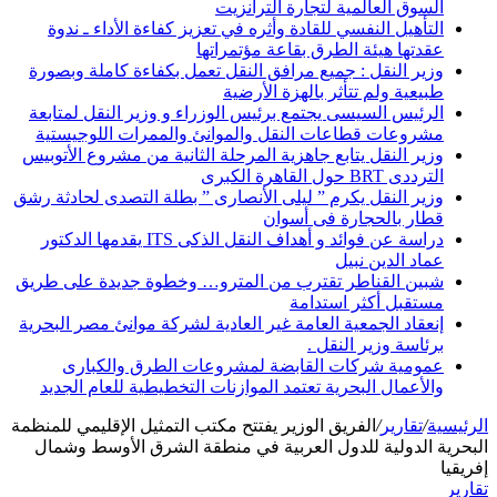
السوق العالمية لتجارة الترانزيت
التأهيل النفسي للقادة وأثره في تعزيز كفاءة الأداء ـ ندوة
عقدتها هيئة الطرق بقاعة مؤتمراتها
وزير النقل : جميع مرافق النقل تعمل بكفاءة كاملة وبصورة
طبيعية ولم تتأثر بالهزة الأرضية
الرئيس السيسى يجتمع برئيس الوزراء و وزير النقل لمتابعة
مشروعات قطاعات النقل والموانئ والممرات اللوجيستية
وزير النقل يتابع جاهزية المرحلة الثانية من مشروع الأتوبيس
الترددى BRT حول القاهرة الكبرى
وزير النقل يكرم ” ليلى الأنصارى ” بطلة التصدى لحادثة رشق
قطار بالحجارة فى أسوان
دراسة عن فوائد و أهداف النقل الذكى ITS يقدمها الدكتور
عماد الدين نبيل
شبين القناطر تقترب من المترو… وخطوة جديدة على طريق
مستقبل أكثر استدامة
إنعقاد الجمعية العامة غير العادية لشركة موانئ مصر البحرية
برئاسة وزير النقل .
عمومية شركات القابضة لمشروعات الطرق والكبارى
والأعمال البحرية تعتمد الموازنات التخطيطية للعام الجديد
الرئيسية
/
تقارير
/
الفريق الوزير يفتتح مكتب التمثيل الإقليمي للمنظمة
البحرية الدولية للدول العربية في منطقة الشرق الأوسط وشمال
إفريقيا
تقارير