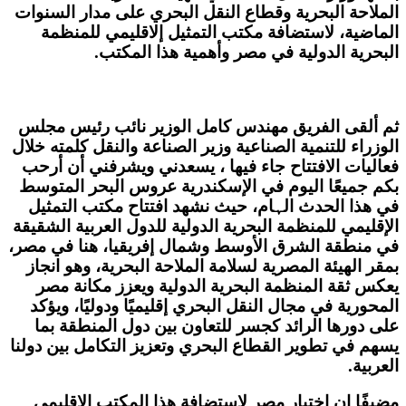
الملاحة البحرية وقطاع النقل البحري على مدار السنوات
الماضية، لاستضافة مكتب التمثيل إلاقليمي للمنظمة
البحرية الدولية في مصر وأهمية هذا المكتب.
ثم ألقى الفريق مهندس كامل الوزير نائب رئيس مجلس
الوزراء للتنمية الصناعية وزير الصناعة والنقل كلمته خلال
فعاليات الافتتاح جاء فيها ، يسعدني ويشرفني أن أرحب
بكم جميعًا اليوم في الإسكندرية عروس البحر المتوسط
في هذا الحدث الہام، حيث نشهد افتتاح مكتب التمثيل
الإقليمي للمنظمة البحرية الدولية للدول العربية الشقيقة
في منطقة الشرق الأوسط وشمال إفريقيا، هنا في مصر،
بمقر الهيئة المصرية لسلامة الملاحة البحرية، وهو انجاز
يعكس ثقة المنظمة البحرية الدولية ويعزز مكانة مصر
المحورية في مجال النقل البحري إقليميًا ودوليًا، ويؤكد
على دورها الرائد كجسر للتعاون بين دول المنطقة بما
يسهم في تطوير القطاع البحري وتعزيز التكامل بين دولنا
العربية.
مضيفًا إن اختيار مصر لاستضافة هذا المكتب الإقليمي