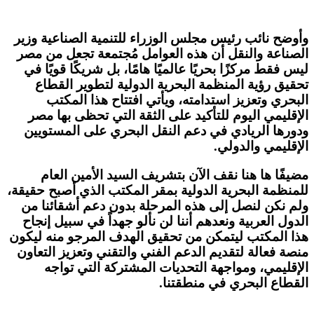
وأوضح نائب رئيس مجلس الوزراء للتنمية الصناعية وزير
الصناعة والنقل أن هذه العوامل مُجتمعة تجعل من مصر
ليس فقط مركزًا بحريًا عالميًا هامًا، بل شريكًا قويًا في
تحقيق رؤية المنظمة البحرية الدولية لتطوير القطاع
البحري وتعزيز استدامته، ويأتي افتتاح هذا المكتب
الإقليمي اليوم للتأكيد على الثقة التي تحظى بها مصر
ودورها الريادي في دعم النقل البحري على المستويين
الإقليمي والدولي.
مضيفًا ها هنا نقف الآن بتشريف السيد الأمين العام
للمنظمة البحرية الدولية بمقر المكتب الذي أصبح حقيقة،
ولم نكن لنصل إلى هذه المرحلة بدون دعم أشقائنا من
الدول العربية ونعدهم أننا لن نألو جهداً في سبيل إنجاح
هذا المكتب ليتمكن من تحقيق الهدف المرجو منه ليكون
منصة فعالة لتقديم الدعم الفني والتقني وتعزيز التعاون
الإقليمي، ومواجهة التحديات المشتركة التي تواجه
القطاع البحري في منطقتنا.