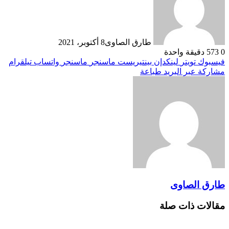
طارق الصاوى
8 أكتوبر، 2021
0
573
دقيقة واحدة
فيسبوك
تويتر
لينكدإن
بينتيريست
ماسنجر
ماسنجر
واتساب
تيلقرام
مشاركة عبر البريد
طباعة
طارق الصاوى
مقالات ذات صلة