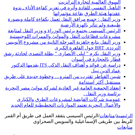
السوق العالمية لتجارة الترانزيت
التأهيل النفسي للقادة وأثره في تعزيز كفاءة الأداء ـ ندوة
عقدتها هيئة الطرق بقاعة مؤتمراتها
وزير النقل : جميع مرافق النقل تعمل بكفاءة كاملة وبصورة
طبيعية ولم تتأثر بالهزة الأرضية
الرئيس السيسى يجتمع برئيس الوزراء و وزير النقل لمتابعة
مشروعات قطاعات النقل والموانئ والممرات اللوجيستية
وزير النقل يتابع جاهزية المرحلة الثانية من مشروع الأتوبيس
الترددى BRT حول القاهرة الكبرى
وزير النقل يكرم ” ليلى الأنصارى ” بطلة التصدى لحادثة رشق
قطار بالحجارة فى أسوان
دراسة عن فوائد و أهداف النقل الذكى ITS يقدمها الدكتور
عماد الدين نبيل
شبين القناطر تقترب من المترو… وخطوة جديدة على طريق
مستقبل أكثر استدامة
إنعقاد الجمعية العامة غير العادية لشركة موانئ مصر البحرية
برئاسة وزير النقل .
عمومية شركات القابضة لمشروعات الطرق والكبارى
والأعمال البحرية تعتمد الموازنات التخطيطية للعام الجديد
الرئيسية
/
متابعات
/
الرئيس السيسى يتفقد العمل فى طريق أم القمر
للربط بين طريقى الإسماعيلية والسويس الصحراوى
متابعات