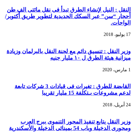
النقل : النيل لإنشاء الطرق تبدأ فى نقل مائتى الف طن
أحجار “سن” عبر السكك الحديدية لتطوير طريق أكتوبر/
الواحات.
17 يوليو، 2018
وزير النقل : تنسيق دائم مع لجنة النقل بالبرلمان وزيادة
ميزانية هيئة الطرق ل ١٠ مليار جنيه
1 مارس، 2020
القابضة للطرق : تغيرات فى قيادات 3 شركات تابعة
لدعم مشروعات بـتكلفة 15 مليار تقريبا
24 أبريل، 2018
وزير النقل يتابع تنفيذ المحور التنموى ببرج العرب
ومحورى الدخيلة وباب 54 بمينائى الدخيلة واﻷسكندرية