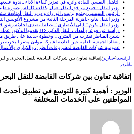
التأهيل النفسي للقادة وأثره في تعزيز كفاءة الأداء ـ ندوة عقدته
وزير النقل : جميع مرافق النقل تعمل بكفاءة كاملة وبصورة طبيعي
الرئيس السيسى يجتمع برئيس الوزراء و وزير النقل لمتابعة م
وزير النقل يتابع جاهزية المرحلة الثانية من مشروع الأتوبيس الترددى BRT حول القاهرة
وزير النقل يكرم ” ليلى الأنصارى ” بطلة التصدى لحادثة رشق 
دراسة عن فوائد و أهداف النقل الذكى ITS يقدمها الدكتور عماد الدين نبيل
شبين القناطر تقترب من المترو… وخطوة جديدة على طريق مس
إنعقاد الجمعية العامة غير العادية لشركة موانئ مصر البحرية برئ
عمومية شركات القابضة لمشروعات الطرق والكبارى والأعمال الب
الرئيسية
/
تقارير
/
إتفاقية تعاون بين شركات القابضة للنقل البحرى وال
تقارير
إتفاقية تعاون بين شركات القابضة للنقل الب
الوزير : أهمية كبيرة للتوسع في تطبيق أحدث
المواطنين على الخدمات المختلفة