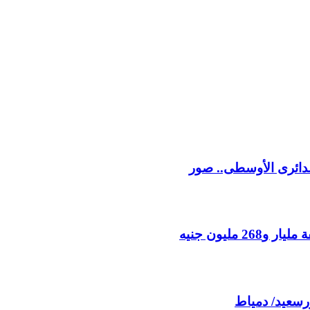
 الدائرى الأوسطى.. صور
مليون جنيه
ورسعيد/ دمياط