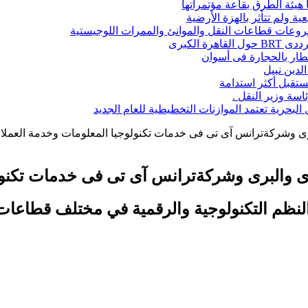
ا هيئة الطرق بقاعة مؤتمراتها
ة ولم تتأثر بالهزة الأرضية
شروعات قطاعات النقل والموانئ والممرات اللوجيستية
 الكبرى
قطار بالحجارة فى أسوان
تقبل أكثر استدامة
اسة وزير النقل .
حرية تعتمد الموازنات التخطيطية للعام الجديد
برى وشركةترانس آى تى فى خدمات تكنولوجيا المعلومات وخدمة العملاء
حرى والبرى وشركةترانس آى تى فى خدمات تكنول
 النظم التكنولوجية والرقمية في مختلف قطاعا