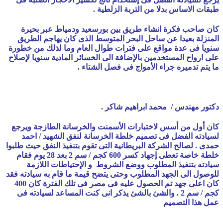
طبقات الاساس بدلا من التربة الزلطية .
كان صاحب فكرة انشاء طريق بين بورسعيد ودمياط عبر بحيرة
المنزلة بعيدا عن ساحل البحر المتوسط الذى كان يهاجم الطريق
سنويا فى عدة مواقع على فترات طوال العام وما لذلك من خطورة
على ارواح المستخدمين بالإضافة الى الخسائر المادية سنويا لإصلاح
ما يتم تدميره جراء الأمواج فى فصل الشتاء .
دكتور مهندس / محمد ابراهيم شاكر .
كان أول من أسس لاختبارات الأسمنت والخرسانة الطازجة ويرجع
لسيادته الفضل فى تصميم خلطة الخرسانة لنفق الشهيد / احمد
حمدى . لصالح الشركة البريطانية التى تقوم بتنفيذ النفق حيث طلبوا
خلطة خاصة تعطى إجهاد كسر 600 كجم / سم 2 بعد 28 يوم فقام
سيادته بتنفيذ المطلوب ووضع الشروط و الإحتياطات اللازمة
للوصول الى الجهد المطلوب وحتى يتضح قيمة ما قام به سيادته فقد
كان اعلى جهد تم الحصول عليه فى مصر فى تلك الفترة كان 400
كجم / سم 2 . والشئ بالشئ يذكر انى كنت المساعد لسيادته فى
عمل هذا التصميم