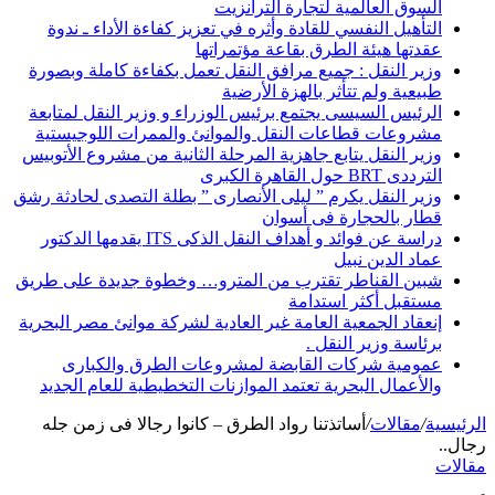
السوق العالمية لتجارة الترانزيت
التأهيل النفسي للقادة وأثره في تعزيز كفاءة الأداء ـ ندوة
عقدتها هيئة الطرق بقاعة مؤتمراتها
وزير النقل : جميع مرافق النقل تعمل بكفاءة كاملة وبصورة
طبيعية ولم تتأثر بالهزة الأرضية
الرئيس السيسى يجتمع برئيس الوزراء و وزير النقل لمتابعة
مشروعات قطاعات النقل والموانئ والممرات اللوجيستية
وزير النقل يتابع جاهزية المرحلة الثانية من مشروع الأتوبيس
الترددى BRT حول القاهرة الكبرى
وزير النقل يكرم ” ليلى الأنصارى ” بطلة التصدى لحادثة رشق
قطار بالحجارة فى أسوان
دراسة عن فوائد و أهداف النقل الذكى ITS يقدمها الدكتور
عماد الدين نبيل
شبين القناطر تقترب من المترو… وخطوة جديدة على طريق
مستقبل أكثر استدامة
إنعقاد الجمعية العامة غير العادية لشركة موانئ مصر البحرية
برئاسة وزير النقل .
عمومية شركات القابضة لمشروعات الطرق والكبارى
والأعمال البحرية تعتمد الموازنات التخطيطية للعام الجديد
الرئيسية
/
مقالات
/
أساتذتنا رواد الطرق – كانوا رجالا فى زمن جله
رجال..
مقالات