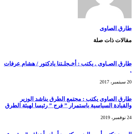
طارق الصاوى
مقالات ذات صلة
طارق الصـاوى . يكتب : أخـجلـتنا يادكتور / هشام عرفات
.
20 سبتمبر، 2017
طارق الصاوى يكتب : مجتمع الطرق يناشد الوزير
والقيادة السياسية باستمرار ” فرج ” رئيسا لهيئة الطرق
24 نوفمبر، 2019