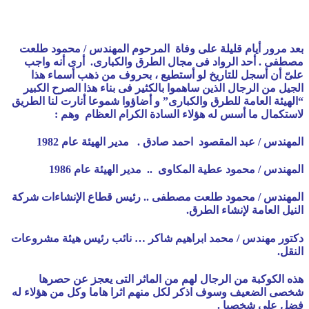
بعد مرور أيام قليلة على وفاة المرحوم المهندس / محمود طلعت
مصطفى . أحد الرواد فى مجال الطرق والكبارى. أرى أنه واجب
علىّ أن أسجل للتاريخ لو أستطيع ، بحروف من ذهب أسماء هذا
الجيل من الرجال الذين ساهموا بالكثير فى بناء هذا الصرح الكبير
“الهيئة العامة للطرق والكبارى” و أضاؤوا شموعا أنارت لنا الطريق
لاستكمال ما أسس له هؤلاء السادة الكرام العظام وهم :
المهندس / عبد المقصود احمد صادق . مدير الهيئة عام 1982
المهندس / محمود عطية المكاوى .. مدير الهيئة عام 1986
المهندس / محمود طلعت مصطفى .. رئيس قطاع الإنشاءات شركة
النيل العامة لإنشاء الطرق.
دكتور مهندس / محمد ابراهيم شاكر … نائب رئيس هيئة مشروعات
النقل.
هذه الكوكبة من الرجال لهم من الماثر التى يعجز عن حصرها
شخصى الضعيف وسوف اذكر لكل منهم اثرا هاما وكل من هؤلاء له
فضل على شخصيا .