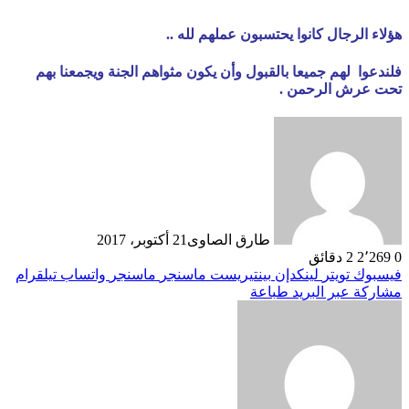
هؤلاء الرجال كانوا يحتسبون عملهم لله ..
فلندعوا لهم جميعا بالقبول وأن يكون مثواهم الجنة ويجمعنا بهم
تحت عرش الرحمن .
طارق الصاوى
21 أكتوبر، 2017
0
2٬269
2 دقائق
فيسبوك
تويتر
لينكدإن
بينتيريست
ماسنجر
ماسنجر
واتساب
تيلقرام
مشاركة عبر البريد
طباعة