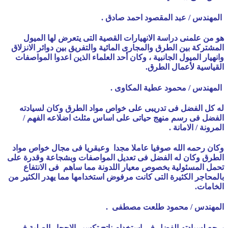
المهندس / عبد المقصود احمد صادق .
هو من علمنى دراسة الانهيارات القصية التى يتعرض لها الميول
المشتركة بين الطرق والمجارى المائية والتفريق بين دوائر الانزلاق
وانهيار الميول الجانبية ،
وكان أحد العلماء الذين اعدوا المواصفات
القياسية لأعمال الطرق.
المهندس / محمود عطية المكاوى .
له كل الفضل فى تدريبى على خواص مواد الطرق وكان لسيادته
الفضل فى رسم منهج حياتى على اساس مثلث اضلاعه الفهم /
المرونة / الامانة .
وكان رحمه الله صوفيا عاملا مجدا وعبقريا فى مجال خواص مواد
الطرق وكان له الفضل فى تعديل المواصفات وبشجاعة وقدرة على
تحمل المسئولية بخصوص معيار اللدونة مما ساهم فى الانتفاع
بالمحاجر الكثيرة التى كانت مرفوض استخدامها مما يهدر الكثير من
الخامات.
المهندس / محمود طلعت مصطفى .
يرجع لسيادته الفضل فى إستخدام ناتج تكسير الاحجار الصلبة فى